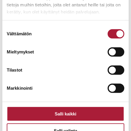
tietoja muihin tietoihin, joita olet antanut heille tai joita on
kerätty, kun olet käyttänyt heidän palvelujaan.
Suostumuksen
Välttämätön
valinta
Mieltymykset
Tilastot
Markkinointi
Salli kaikki
Salli valinta