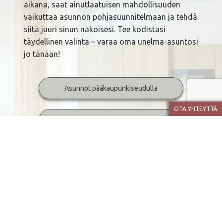
aikana, saat ainutlaatuisen mahdollisuuden
vaikuttaa asunnon pohjasuunnitelmaan ja tehdä
siitä juuri sinun näköisesi. Tee kodistasi
täydellinen valinta – varaa oma unelma-asuntosi
jo tänään!
Asunnot pääkaupunkiseudulla
OTA YHTEYTTÄ
Asunnot Tampereen seudulla
Asunnot Oulun seudulla
Loma-asunnot Syötteellä
Referenssit