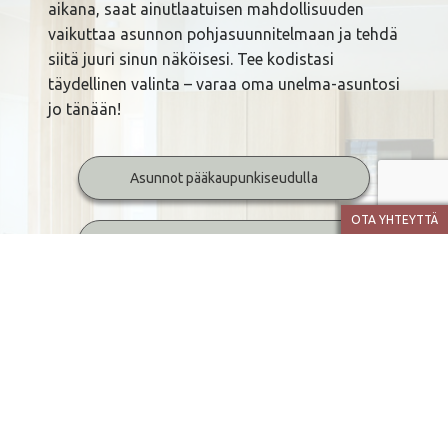
aikana, saat ainutlaatuisen mahdollisuuden
vaikuttaa asunnon pohjasuunnitelmaan ja tehdä
siitä juuri sinun näköisesi. Tee kodistasi
täydellinen valinta – varaa oma unelma-asuntosi
jo tänään!
Asunnot pääkaupunkiseudulla
OTA YHTEYTTÄ
Asunnot Tampereen seudulla
Asunnot Oulun seudulla
Loma-asunnot Syötteellä
Referenssit