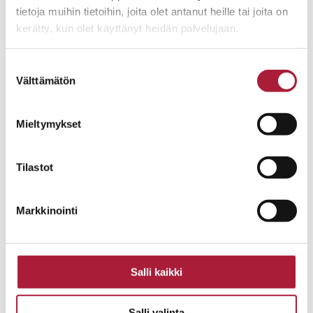
tietoja muihin tietoihin, joita olet antanut heille tai joita on
kerätty, kun olet käyttänyt heidän palvelujaan.
Suostumuksen
Välttämätön
valinta
Mieltymykset
Tilastot
Markkinointi
Salli kaikki
Salli valinta