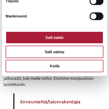
TERVETULOA
Tilastot
RAKENTAVAAN
JOUKKOOMME
Markkinointi
Jopera on yksilöllisten omakotitalojen
rakentamisessa edelläkävijä.
Se on rakentanut koteja
Salli kaikki
jo vuodesta 1993. Tänäkin vuonna valmistuu koteja rivi-
pari- ja omakotitaloihin pääkaupunkiseudulle, Ouluun ja
Salli valinta
Pirkanmaalle. Loma-asuntoja rakennamme Syötteelle.
Ammattitaitoiset ja palvelevan työasenteen omaavat
Kiellä
työntekijät ovat laadukkaan rakentamisemme ja
menestymisen perusta. Koska toimintamme laajenee
jatkuvasti, tule meille töihin. Etsimme monipuolisiin
työtehtäviin:
kirvesmiehiä/talonrakentajia