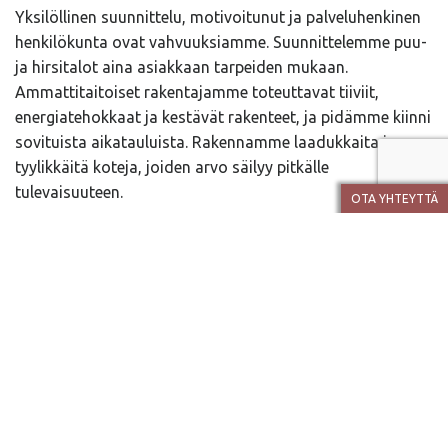
Yksilöllinen suunnittelu, motivoitunut ja palveluhenkinen
henkilökunta ovat vahvuuksiamme. Suunnittelemme puu-
ja hirsitalot aina asiakkaan tarpeiden mukaan.
Ammattitaitoiset rakentajamme toteuttavat tiiviit,
energiatehokkaat ja kestävät rakenteet, ja pidämme kiinni
sovituista aikatauluista. Rakennamme laadukkaita ja
tyylikkäitä koteja, joiden arvo säilyy pitkälle
tulevaisuuteen.
OTA YHTEYTTÄ
Tutustu meihin
TYÖHAKEMUS