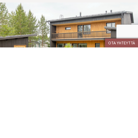
OTA YHTEYTTÄ
10778
Lue lisää