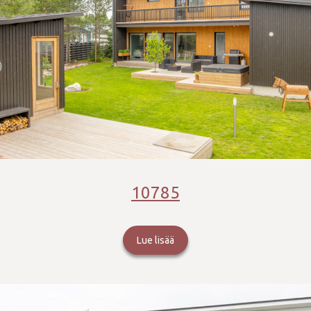
10785
Lue lisää