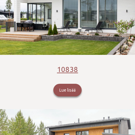
10838
Lue lisää