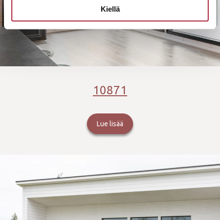
Kiellä
10871
Lue lisää