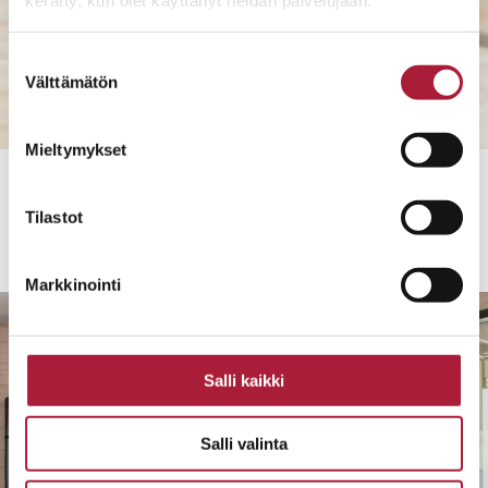
kerätty, kun olet käyttänyt heidän palvelujaan.
Suostumuksen
Välttämätön
valinta
Mieltymykset
Tilastot
5+
Markkinointi
Salli kaikki
Salli valinta