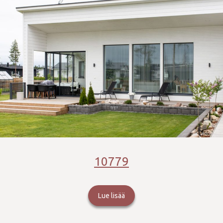
10779
Lue lisää