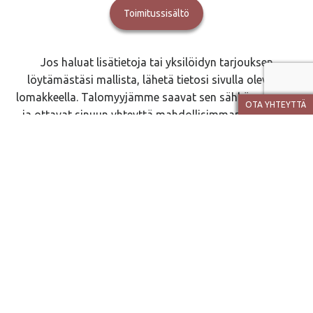
Toimitussisältö
Jos haluat lisätietoja tai yksilöidyn tarjouksen
löytämästäsi mallista, lähetä tietosi sivulla olevalla
lomakkeella. Talomyyjämme saavat sen sähköpostiinsa
OTA YHTEYTTÄ
ja ottavat sinuun yhteyttä mahdollisimman pian. Voit
myös soittaa heille.
Talomyyjät
JOPERA
Se on v. 1993 perustettu perheyritys. Rakennamme
laadukkaat ja yksilölliset kodit käytännölliseen arkeen ja
iloiseen juhlaan pääkaupunkiseudulla, Pirkanmaalla ja