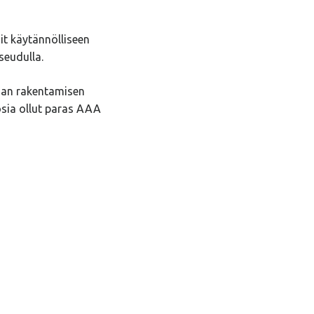
it käytännölliseen
seudulla.
jan rakentamisen
osia ollut paras AAA