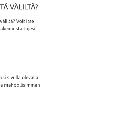
TÄ VÄLILTÄ?
äliltä? Voit itse
rakennustaitojesi
si sivulla olevalla
ttä mahdollisimman