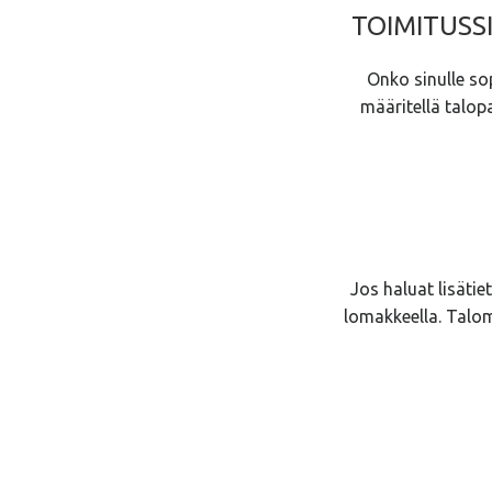
TOIMITUSSI
Onko sinulle sop
määritellä talop
Jos haluat lisätie
lomakkeella. Talo