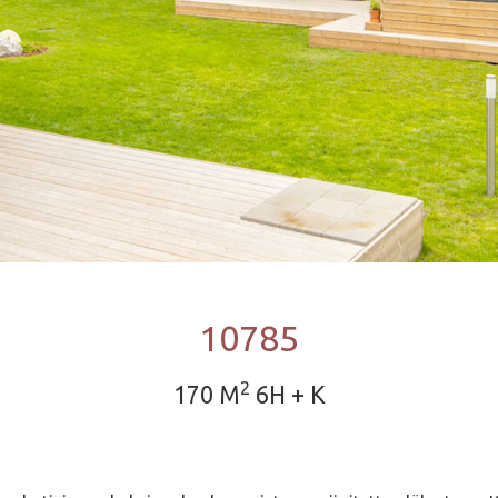
10785
2
170 M
6H + K