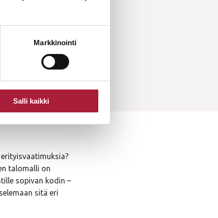
Markkinointi
Salli kaikki
?
 erityisvaatimuksia?
en talomalli on
tille sopivan kodin –
selemaan sitä eri