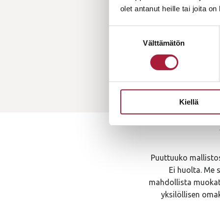
olet antanut heille tai joita o
Suostumuksen
Välttämätön
valinta
Kiellä
Puuttuuko mallistos
Ei huolta. Me 
mahdollista muokata.
yksilöllisen oma