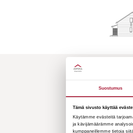
HAL
Suostumus
Tämä sivusto käyttää eväste
Käytämme evästeitä tarjoama
ja kävijämäärämme analysoim
kumppaneillemme tietoja siitä