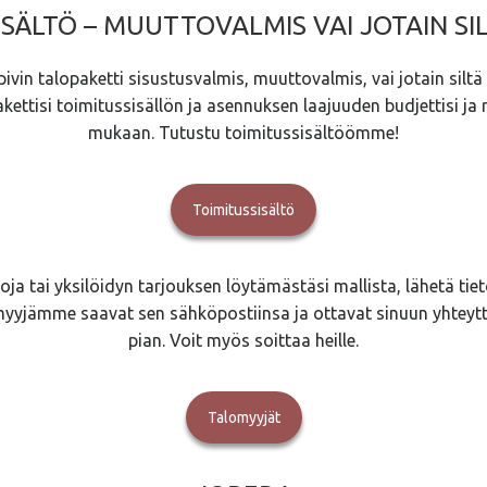
SÄLTÖ – MUUTTOVALMIS VAI JOTAIN SIL
ivin talopaketti sisustusvalmis, muuttovalmis, vai jotain siltä v
akettisi toimitussisällön ja asennuksen laajuuden budjettisi ja 
mukaan. Tutustu toimitussisältöömme!
Toimitussisältö
toja tai yksilöidyn tarjouksen löytämästäsi mallista, lähetä tieto
myyjämme saavat sen sähköpostiinsa ja ottavat sinuun yhtey
pian. Voit myös soittaa heille.
Talomyyjät