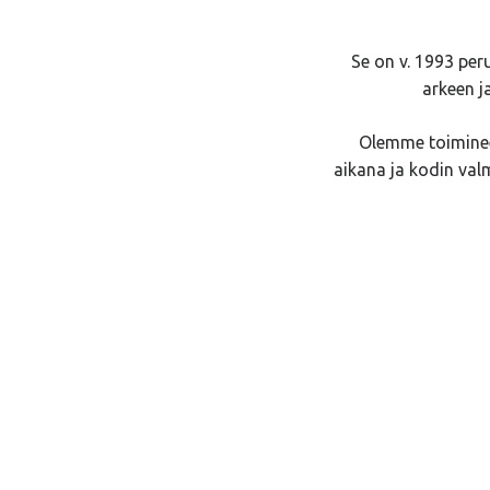
Se on v. 1993 per
arkeen j
Olemme toiminee
aikana ja kodin val