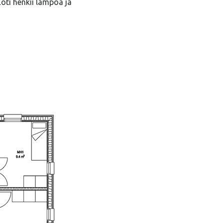
Koti henkii lämpöä ja