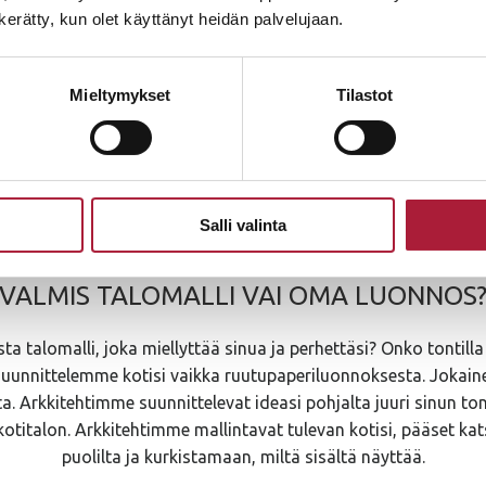
n kerätty, kun olet käyttänyt heidän palvelujaan.
Mieltymykset
Tilastot
Hyväksyn
tietosuojaselosteen
ehdot
Salli valinta
VALMIS TALOMALLI VAI OMA LUONNOS
ta talomalli, joka miellyttää sinua ja perhettäsi? Onko tontilla
suunnittelemme kotisi vaikka ruutupaperiluonnoksesta. Jokain
 Arkkitehtimme suunnittelevat ideasi pohjalta juuri sinun ton
kotitalon. Arkkitehtimme mallintavat tulevan kotisi, pääset kat
puolilta ja kurkistamaan, miltä sisältä näyttää.