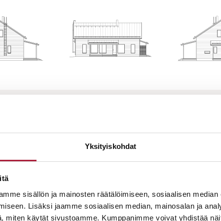
UAN LISÄTIETOJA TÄSTÄ MALL
Yksityiskohdat
itä
mme sisällön ja mainosten räätälöimiseen, sosiaalisen median
iseen. Lisäksi jaamme sosiaalisen median, mainosalan ja analy
, miten käytät sivustoamme. Kumppanimme voivat yhdistää näitä t