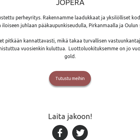
JOPERA
ustettu perheyritys. Rakennamme laadukkaat ja yksilölliset kod
a iloiseen juhlaan pääkaupunkiseudulla, Pirkanmaalla ja Oulun 
t pitkään kannattavasti, mikä takaa turvallisen vastuunkanta
mistuttua vuosienkin kuluttua. Luottoluokituksemme on jo vu
gold.
Tutustu meihin
Laita jakoon!