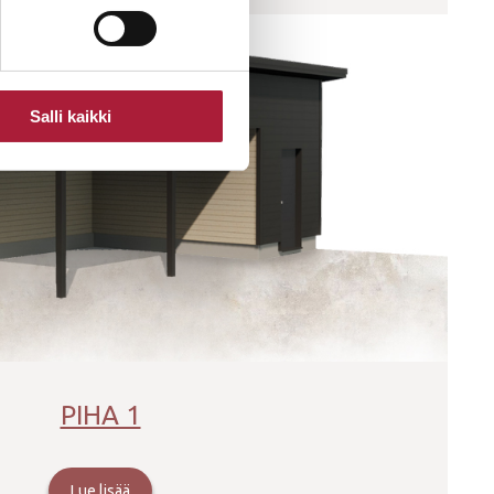
Salli kaikki
PIHA 1
Lue lisää