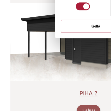
Kiellä
PIHA 2
Lue lisää