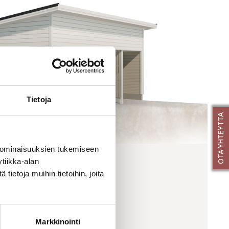
Tietoja
OTA YHTEYTTÄ
 ominaisuuksien tukemiseen
tiikka-alan
PIHA 4
ietoja muihin tietoihin, joita
Lue lisää
Markkinointi