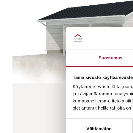
Suostumus
Tämä sivusto käyttää eväste
Käytämme evästeitä tarjoama
ja kävijämäärämme analysoim
PIHA 3
kumppaneillemme tietoja siitä
olet antanut heille tai joita o
Lue lisää
Suostumuksen
Välttämätön
valinta