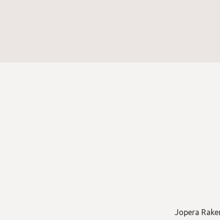
Consent
*
Jopera Raken