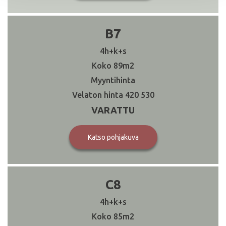
B7
4h+k+s
89
420 530
VARATTU
Katso pohjakuva
C8
4h+k+s
85