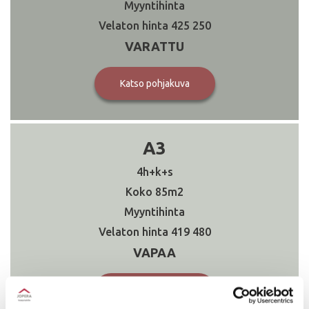
425 250
VARATTU
Katso pohjakuva
A3
4h+k+s
85
419 480
VAPAA
Katso pohjakuva