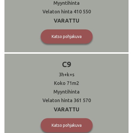
410 550
VARATTU
Katso pohjakuva
C9
3h+k+s
71
361 570
VARATTU
Katso pohjakuva