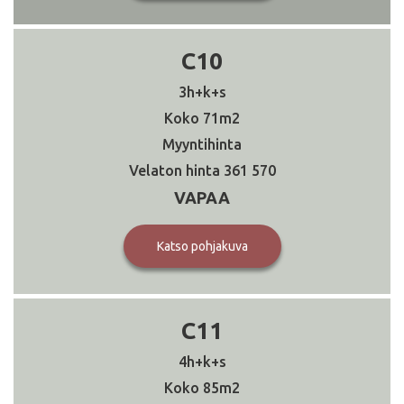
C10
3h+k+s
71
361 570
VAPAA
Katso pohjakuva
C11
4h+k+s
85