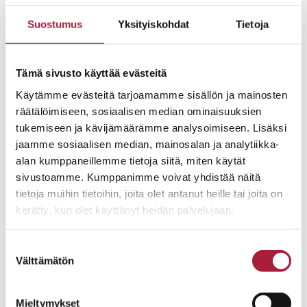
Suostumus
Yksityiskohdat
Tietoja
A4
4h+k+s
Tämä sivusto käyttää evästeitä
85
Käytämme evästeitä tarjoamamme sisällön ja mainosten
räätälöimiseen, sosiaalisen median ominaisuuksien
tukemiseen ja kävijämäärämme analysoimiseen. Lisäksi
419 480
jaamme sosiaalisen median, mainosalan ja analytiikka-
VAPAA
alan kumppaneillemme tietoja siitä, miten käytät
sivustoamme. Kumppanimme voivat yhdistää näitä
Katso pohjakuva
tietoja muihin tietoihin, joita olet antanut heille tai joita on
kerätty, kun olet käyttänyt heidän palvelujaan.
B5
Suostumuksen
Välttämätön
valinta
4h+k+s
89
Mieltymykset