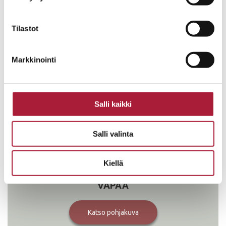
420 530
Tilastot
VAPAA
Markkinointi
Katso pohjakuva
Salli kaikki
B6
4h+k+s
Salli valinta
89
Kiellä
420 530
VAPAA
Katso pohjakuva