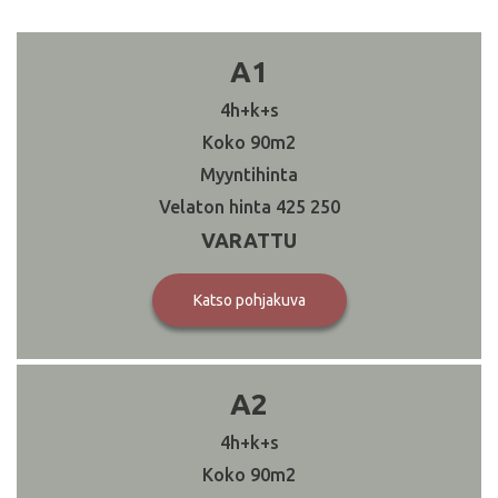
A1
4h+k+s
90
425 250
VARATTU
Katso pohjakuva
A2
4h+k+s
90