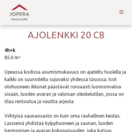
AJOLENKKI 20 C8
4h+k
85.0 m²
Upeassa kodissa asumismukavuus on ajateltu huolella ja
kaikki on suunniteltu sujuvaksi yhdessä tasossa. Isot
olohuoneen ikkunat päästävät runsaasti luonnonvaloa
sisään, luoden avaran ja valoisan oleskelutilan, jossa on
tilaa rentoutua ja nauttia arjesta.
Viihtyisä saunaosasto on kuin oma rauhallinen keidas.
Lasiseinä yhdistää kylpyhuoneen ja saunan, luoden
harmonisen ja avaran kokonaisuuden, joka kutsuu