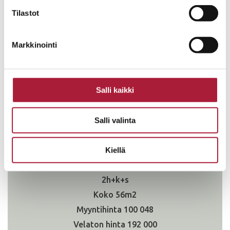
B4
Tilastot
3h+k+s
79
Markkinointi
128 281
258 000
VAPAA
Salli kaikki
Katso pohjakuva
Salli valinta
Kiellä
B5
2h+k+s
56
100 048
192 000