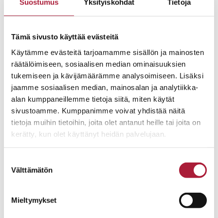
Suostumus
Yksityiskohdat
Tietoja
VAPAA
Katso pohjakuva
Tämä sivusto käyttää evästeitä
Käytämme evästeitä tarjoamamme sisällön ja mainosten
räätälöimiseen, sosiaalisen median ominaisuuksien
tukemiseen ja kävijämäärämme analysoimiseen. Lisäksi
A3
jaamme sosiaalisen median, mainosalan ja analytiikka-
3h+k+s
alan kumppaneillemme tietoja siitä, miten käytät
sivustoamme. Kumppanimme voivat yhdistää näitä
75
tietoja muihin tietoihin, joita olet antanut heille tai joita on
122 349
kerätty, kun olet käyttänyt heidän palvelujaan.
245 500
VAPAA
Suostumuksen
Välttämätön
valinta
Katso pohjakuva
Mieltymykset