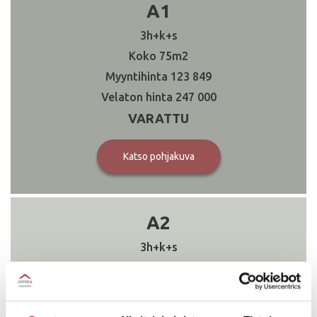
A1
3h+k+s
75
123 849
247 000
VARATTU
Katso pohjakuva
A2
3h+k+s
75
119 849
243 000