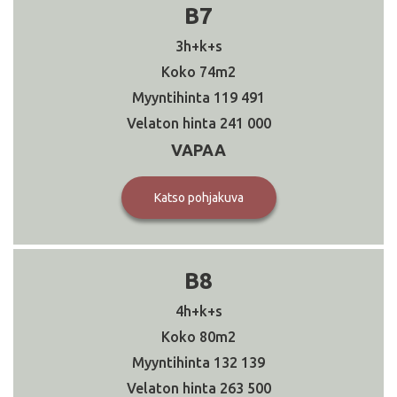
B7
3h+k+s
74
119 491
241 000
VAPAA
Katso pohjakuva
B8
4h+k+s
80
132 139
263 500