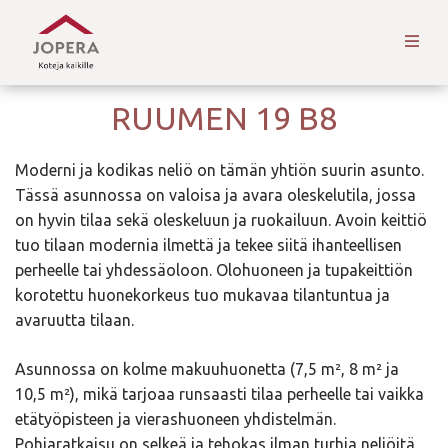
RUUMEN 19 B8
Moderni ja kodikas neliö on tämän yhtiön suurin asunto.
Tässä asunnossa on valoisa ja avara oleskelutila, jossa
on hyvin tilaa sekä oleskeluun ja ruokailuun. Avoin keittiö
tuo tilaan modernia ilmettä ja tekee siitä ihanteellisen
perheelle tai yhdessäoloon. Olohuoneen ja tupakeittiön
korotettu huonekorkeus tuo mukavaa tilantuntua ja
avaruutta tilaan.
Asunnossa on kolme makuuhuonetta (7,5 m², 8 m² ja
10,5 m²), mikä tarjoaa runsaasti tilaa perheelle tai vaikka
etätyöpisteen ja vierashuoneen yhdistelmän.
Pohjaratkaisu on selkeä ja tehokas ilman turhia neliöitä.