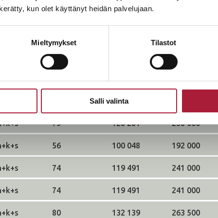
n kerätty, kun olet käyttänyt heidän palvelujaan.
UOTO
KOKO
MYYNTIHINTA
VELATON
Mieltymykset
Tilastot
h+k+s
75
123 849
247 000
h+k+s
75
119 849
243 000
h+k+s
75
122 349
245 500
Salli valinta
h+k+s
79
128 281
258 000
h+k+s
56
100 048
192 000
h+k+s
74
119 491
241 000
h+k+s
74
119 491
241 000
h+k+s
80
132 139
263 500