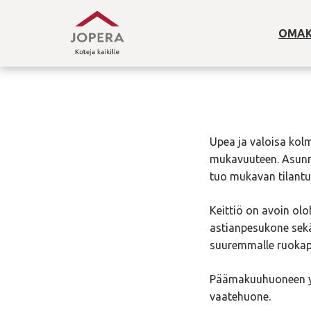
OMAK
Upea ja valoisa kolm
mukavuuteen. Asunno
tuo mukavan tilantu
Keittiö on avoin olo
astianpesukone sekä
suuremmalle ruokapö
Päämakuuhuoneen yht
vaatehuone.