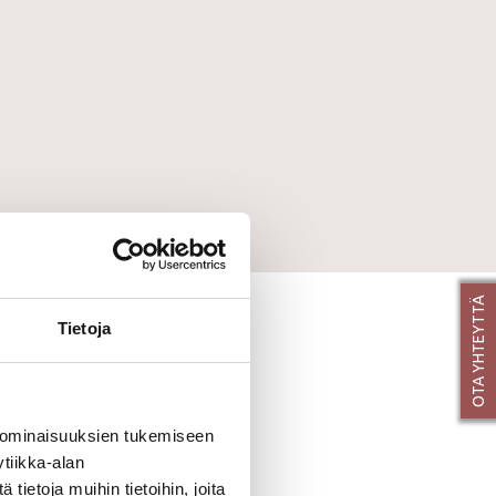
OTA YHTEYTTÄ
Tietoja
 ominaisuuksien tukemiseen
tiikka-alan
jos asunto vapautuu.
ietoja muihin tietoihin, joita