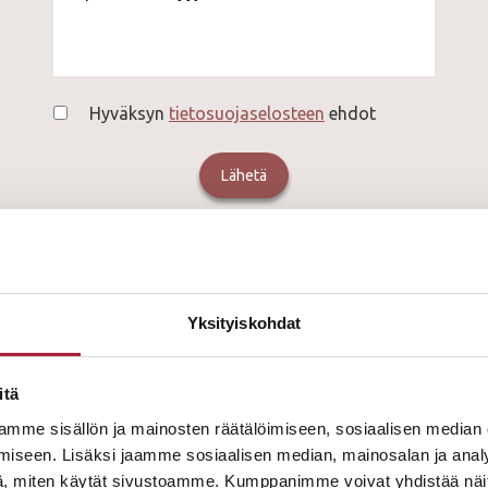
Hyväksyn
tietosuojaselosteen
ehdot
Yksityiskohdat
ASUNTOJEN TIEDOT
itä
mme sisällön ja mainosten räätälöimiseen, sosiaalisen median
iseen. Lisäksi jaamme sosiaalisen median, mainosalan ja analy
to varattuna? Ei se mitään! Liity jonoon ja infoamme sinua, 
, miten käytät sivustoamme. Kumppanimme voivat yhdistää näitä t