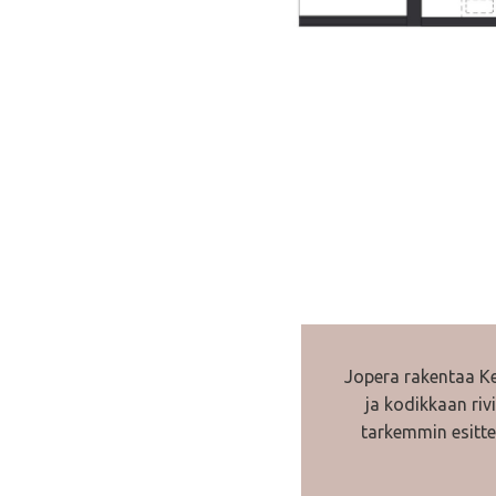
Jopera rakentaa K
ja kodikkaan riv
tarkemmin esitte