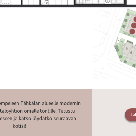
empeleen Tähkälän alueelle modernin
italoyhtiön omalle tontille. Tutustu
L
eseen ja katso löydätkö seuraavan
kotisi!