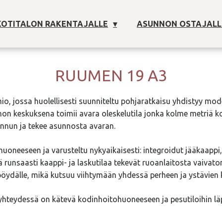
OTITALON RAKENTAJALLE
ASUNNON OSTAJALL
RUUMEN 19 A3
io, jossa huolellisesti suunniteltu pohjaratkaisu yhdistyy mo
n keskuksena toimii avara oleskelutila jonka kolme metriä 
nnun ja tekee asunnosta avaran.
huoneeseen ja varusteltu nykyaikaisesti: integroidut jääkaappi,
 runsaasti kaappi- ja laskutilaa tekevät ruoanlaitosta vaivato
ydälle, mikä kutsuu viihtymään yhdessä perheen ja ystävien 
eydessä on kätevä kodinhoitohuoneeseen ja pesutiloihin läp