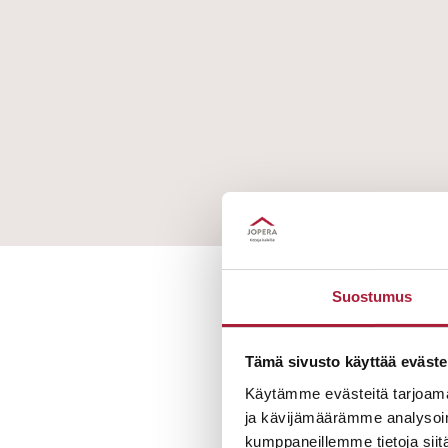
Suostumus
Tämä sivusto käyttää eväste
Käytämme evästeitä tarjoama
ja kävijämäärämme analysoim
Onko haluamasi asun
kumppaneillemme tietoja siitä