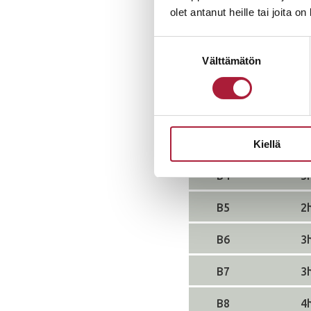
olet antanut heille tai joita o
ASUNTO
M
Suostumuksen
Välttämätön
valinta
A1
3
A2
3
A3
3
Kiellä
B4
3
B5
2
B6
3
B7
3
B8
4