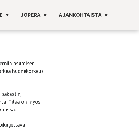
E
JOPERA
AJANKOHTAISTA
derniin asumisen
korkea huonekorkeus
 pakastin,
nta. Tilaa on myös
kanssa.
ikuljettava