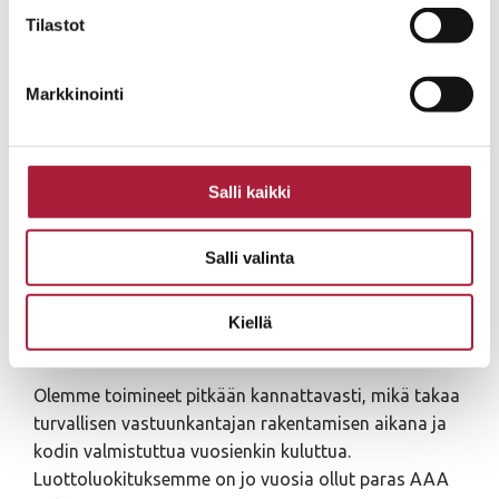
Tilastot
Markkinointi
MUUTTOVALMIIT
Salli kaikki
OMAKOTITALOT – JOPERA
Se on v. 1993 perustettu perheyritys. Rakennamme
Salli valinta
laadukkaat ja yksilölliset kodit käytännölliseen
arkeen ja iloiseen juhlaan pääkaupunkiseudulla,
Kiellä
Pirkanmaalla ja Oulun seudulla.
Olemme toimineet pitkään kannattavasti, mikä takaa
turvallisen vastuunkantajan rakentamisen aikana ja
kodin valmistuttua vuosienkin kuluttua.
Luottoluokituksemme on jo vuosia ollut paras AAA