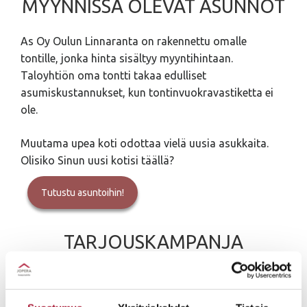
MYYNNISSÄ OLEVAT ASUNNOT
As Oy Oulun Linnaranta on rakennettu omalle
tontille, jonka hinta sisältyy myyntihintaan.
Taloyhtiön oma tontti takaa edulliset
asumiskustannukset, kun tontinvuokravastiketta ei
ole.
Muutama upea koti odottaa vielä uusia asukkaita.
Olisiko Sinun uusi kotisi täällä?
Tutustu asuntoihin!
TARJOUSKAMPANJA
Kevään tarjouskampanjassamme on viisi uutta
malliamme hirsi- tai puutalona. Erikokoisia