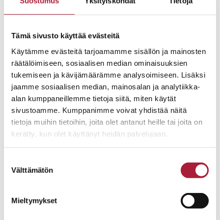
Suostumus
Yksityiskohdat
Tietoja
omakotitaloja on sinkuille, parikunnille ja perheille.
Tyylikkäät talomallit on mahdollista sijoittaa
erikokoisille tonteille.
Tämä sivusto käyttää evästeitä
Käytämme evästeitä tarjoamamme sisällön ja mainosten
Pidä kiirettä! Tarjoukset ovat voimassa 31.5.2023
räätälöimiseen, sosiaalisen median ominaisuuksien
saakka.
tukemiseen ja kävijämäärämme analysoimiseen. Lisäksi
jaamme sosiaalisen median, mainosalan ja analytiikka-
Tartu tarjoukseen!
alan kumppaneillemme tietoja siitä, miten käytät
sivustoamme. Kumppanimme voivat yhdistää näitä
tietoja muihin tietoihin, joita olet antanut heille tai joita on
kerätty, kun olet käyttänyt heidän palvelujaan.
Suostumuksen
Välttämätön
valinta
Mieltymykset