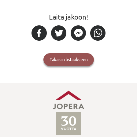
Laita jakoon!
takaisin listaukseen