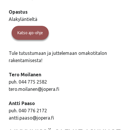
Opastus
Alakyläntieltä
Katso ajo-ohje
Tule tutustumaan ja juttelemaan omakotitalon
rakentamisesta!
Tero Moilanen
puh. 044 775 2582
tero.moilanen@jopera.fi
Antti Paaso
puh. 040 776 2172
antti.paaso@jopera.fi