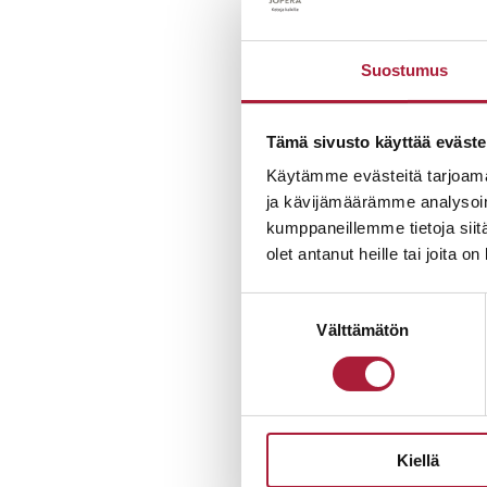
Nämä juuri valmist
läheisyydessä! Alue
Suostumus
ennen asuntomessu
Tutustu asuntoih
Tämä sivusto käyttää eväste
Käytämme evästeitä tarjoama
ja kävijämäärämme analysoim
4h +k
kumppaneillemme tietoja siitä
Huoneistoala: 86.0
olet antanut heille tai joita o
Kerrosala: 97.0
Suostumuksen
Välttämätön
valinta
Kiellä