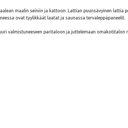
alean maalin seiniin ja kattoon. Lattian puunsävyinen lattia
neessa ovat tyylikkäät laatat ja saunassa tervaleppäpaneelit.
uuri valmistuneeseen paritaloon ja juttelemaan omakotitalon 