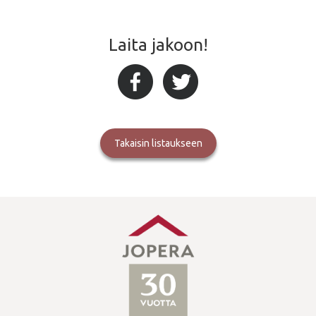
Laita jakoon!
takaisin listaukseen