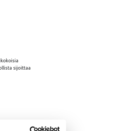
ikokoisia
llista sijoittaa