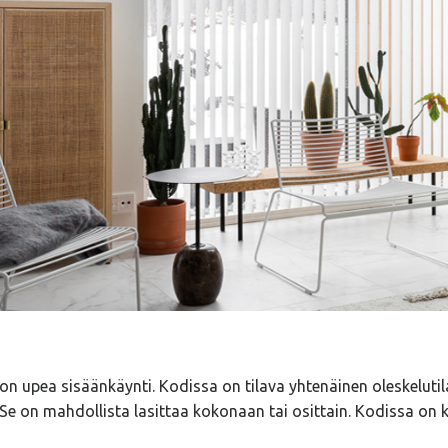
lä: muuttovalmis paritalo.
n upea sisäänkäynti. Kodissa on tilava yhtenäinen oleskelutila
a. Se on mahdollista lasittaa kokonaan tai osittain. Kodissa on