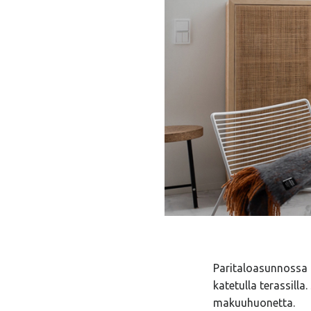
Taloesittely Lempää
Paritaloasunnossa o
katetulla terassill
makuuhuonetta.