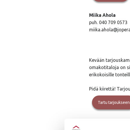
Miika Ahola
puh. 040 709 0573
miika.ahola@jopera
Kevään tarjouskamp
omakotitaloja on sin
erikokoisille tonteill
Pidä kiirettä! Tarj
Tartu tarjoukseen