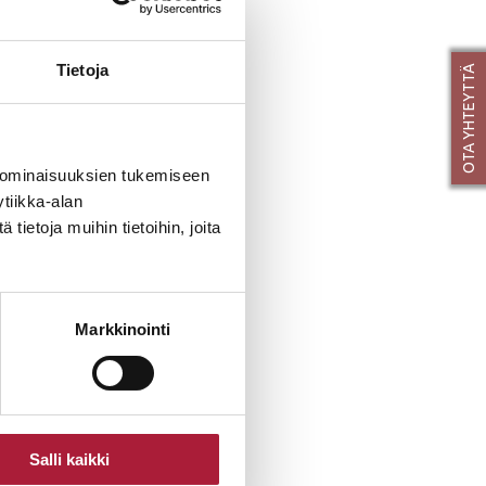
lueen
entuvat valmiiksi
Tietoja
OTA YHTEYTTÄ
 ominaisuuksien tukemiseen
tiikka-alan
ietoja muihin tietoihin, joita
Markkinointi
Salli kaikki