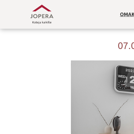
OMAK
07.