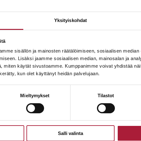
uneet asunnot sijaitsevat Lempäälässä, tulevan asuntomessua
 kehittyy lähivuosina voimakkaasti, kun puistot ja palvelut rak
Yksityiskohdat
ja.
in
itä
mme sisällön ja mainosten räätälöimiseen, sosiaalisen median
iseen. Lisäksi jaamme sosiaalisen median, mainosalan ja analy
, miten käytät sivustoamme. Kumppanimme voivat yhdistää näitä t
 m²
n kerätty, kun olet käyttänyt heidän palvelujaan.
m²
Mieltymykset
Tilastot
Salli valinta