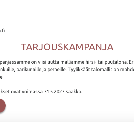
.fi
TARJOUSKAMPANJA
anjassamme on viisi uutta malliamme hirsi- tai puutalona. Er
kuille, parikunnille ja perheille. Tyylikkäät talomallit on mahdo
e.
oukset ovat voimassa 31.5.2023 saakka.
ASUNNOT MYYNNISSÄ