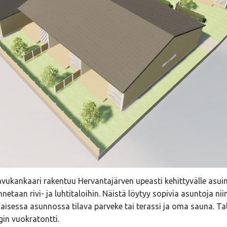
kankaari rakentuu Hervantajärven upeasti kehittyvälle asuina
nnetaan rivi- ja luhtitaloihin. Näistä löytyy sopivia asuntoja nii
Jokaisessa asunnossa tilava parveke tai terassi ja oma sauna. T
n vuokratontti.