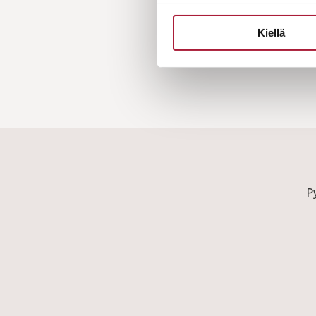
Kiellä
P
Consent
*