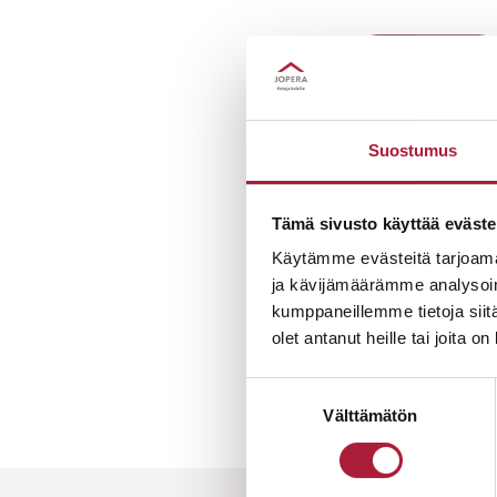
Katso lisätietoja
Suostumus
Tämä sivusto käyttää eväste
Käytämme evästeitä tarjoama
ja kävijämäärämme analysoim
kumppaneillemme tietoja siitä
olet antanut heille tai joita o
Suostumuksen
Välttämätön
valinta