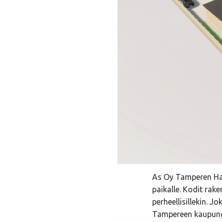
As Oy Tamperen Havu
paikalle. Kodit rake
perheellisillekin. 
Tampereen kaupungi