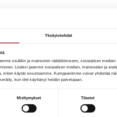
Yksityiskohdat
Laita jakoon!
itä
mme sisällön ja mainosten räätälöimiseen, sosiaalisen median
iseen. Lisäksi jaamme sosiaalisen median, mainosalan ja analy
, miten käytät sivustoamme. Kumppanimme voivat yhdistää näitä t
n kerätty, kun olet käyttänyt heidän palvelujaan.
takaisin listaukseen
Mieltymykset
Tilastot