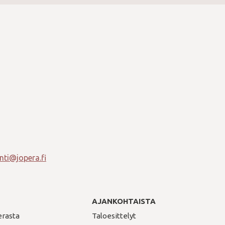
ti@jopera.fi
AJANKOHTAISTA
erasta
Taloesittelyt