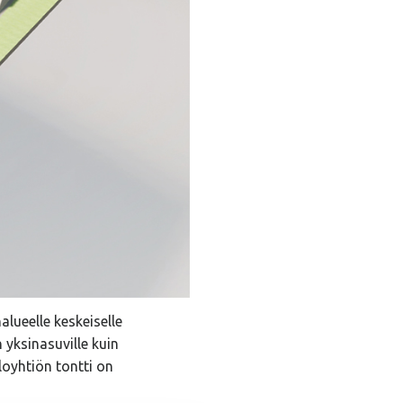
lueelle keskeiselle
n yksinasuville kuin
aloyhtiön tontti on