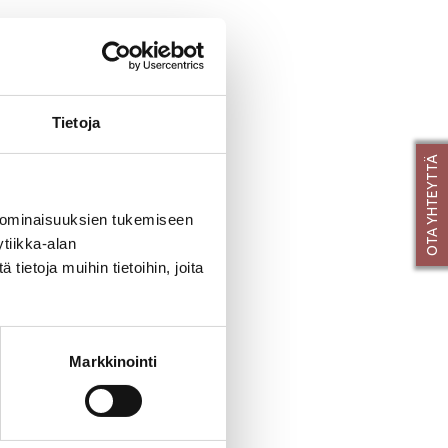
oit aina kysyä, jos
asti yhteyttä!
Tietoja
OTA YHTEYTTÄ
 ominaisuuksien tukemiseen
tiikka-alan
ietoja muihin tietoihin, joita
 käytännölliseen
n rakentamisen
Markkinointi
sia ollut paras