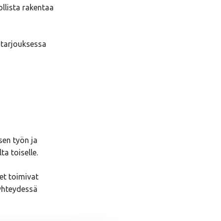
llista rakentaa
u tarjouksessa
sen työn ja
a toiselle.
eet toimivat
 yhteydessä