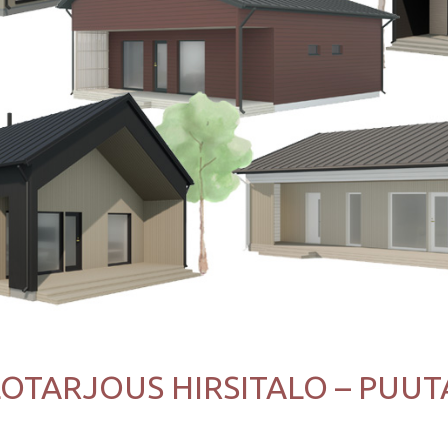
OTARJOUS HIRSITALO – PUU
o – puutalo :