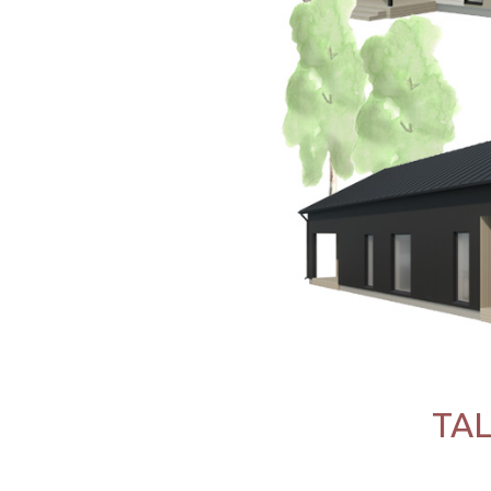
TAL
Talotarjous hirsital