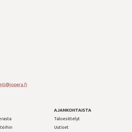
ti@jopera.fi
AJANKOHTAISTA
erasta
Taloesittelyt
 töihin
Uutiset