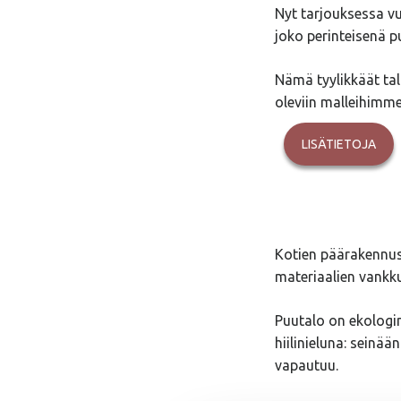
Nyt tarjouksessa v
joko perinteisenä pu
Nämä tyylikkäät talo
oleviin malleihimme
LISÄTIETOJA
Kotien päärakennus
materiaalien vankku
Puutalo on ekologine
hiilinieluna: seinä
vapautuu.