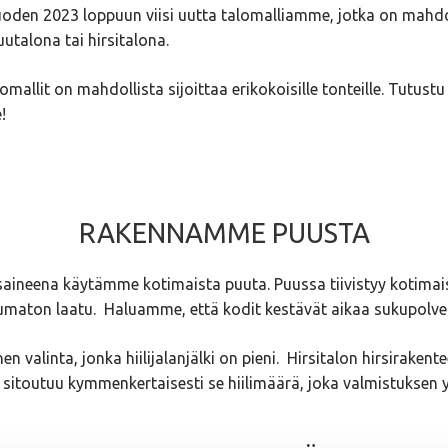
uoden 2023 loppuun viisi uutta talomalliamme, jotka on mahdo
utalona tai hirsitalona.
mallit on mahdollista sijoittaa erikokoisille tonteille. Tutust
!
RAKENNAMME PUUSTA
aineena käytämme kotimaista puuta. Puussa tiivistyy kotimai
maton laatu. Haluamme, että kodit kestävät aikaa sukupolvelt
n valinta, jonka hiilijalanjälki on pieni. Hirsitalon hirsirakent
än sitoutuu kymmenkertaisesti se hiilimäärä, joka valmistuksen