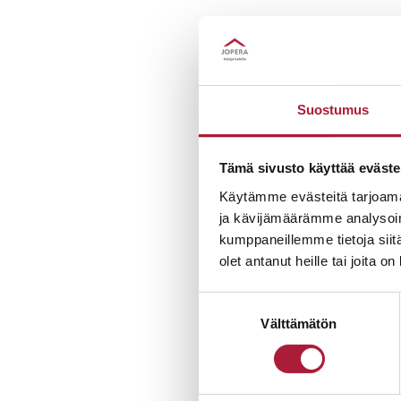
Talomyyjät auttavat
jokin askarruttaa.
Suostumus
TALOMYYNTI
Tämä sivusto käyttää eväste
Käytämme evästeitä tarjoama
ja kävijämäärämme analysoim
kumppaneillemme tietoja siitä
Se on v. 1993 perus
olet antanut heille tai joita o
arkeen ja iloiseen 
Suostumuksen
Olemme toimineet p
Välttämätön
valinta
aikana ja kodin val
AAA gold.