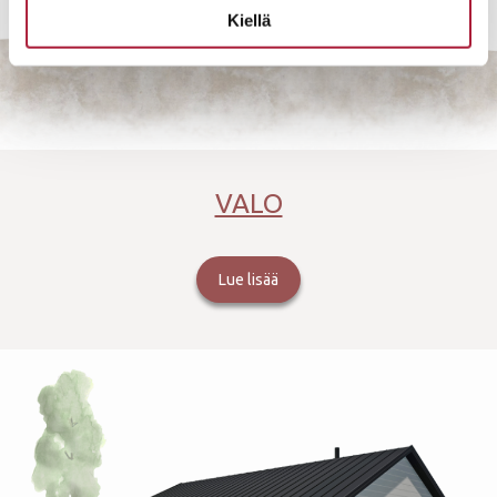
Kiellä
VALO
Lue lisää