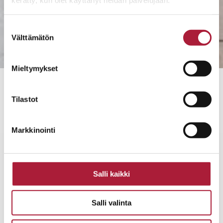
kerätty, kun olet käyttänyt heidän palvelujaan.
Suostumuksen
Välttämätön
valinta
Mieltymykset
Tilastot
HIRSITALOT
Markkinointi
Salli kaikki
Salli valinta