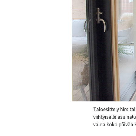
Taloesittely hirsit
viihtyisälle asuinal
valoa koko päivän 