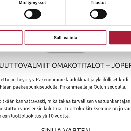
Mieltymykset
Tilastot
uoden 2023 loppuun viisi uutta talomalliamme, jotka on mahdo
utalona tai hirsitalona. Tyylikkäät talomallit on mahdollista s
lle. Tutustu tarjouksessa oleviin malleihimme!
Salli valinta
Tartu tarjoukseen!
UUTTOVALMIIT OMAKOTITALOT – JOPE
tettu perheyritys. Rakennamme laadukkaat ja yksilölliset kodit
juhlaan pääkaupunkiseudulla, Pirkanmaalla ja Oulun seudulla.
itkään kannattavasti, mikä takaa turvallisen vastuunkantaja
mistuttua vuosienkin kuluttua. Luottoluokituksemme on jo vuo
ein luottoluokitus yli 10 vuotta.
SINUA VARTEN