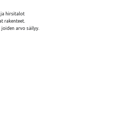
a hirsitalot
at rakenteet.
oiden arvo säilyy.