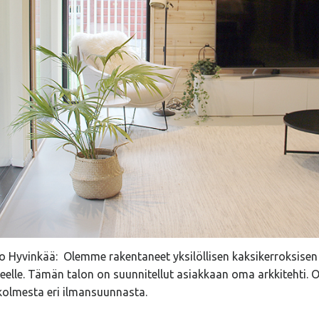
alo Hyvinkää: Olemme rakentaneet yksilöllisen kaksikerroksisen 
ueelle. Tämän talon on suunnitellut asiakkaan oma arkkitehti. Ol
kolmesta eri ilmansuunnasta.