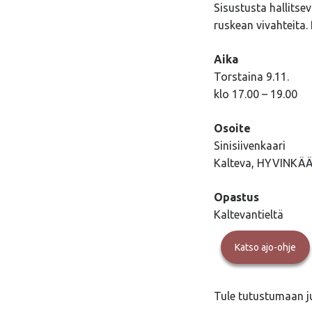
Sisustusta hallitse
ruskean vivahteita.
Aika
Torstaina 9.11.
klo 17.00 – 19.00
Osoite
Sinisiivenkaari
Kalteva, HYVINKÄ
Opastus
Kaltevantieltä
Katso ajo-ohje
Tule tutustumaan j