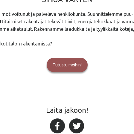
otivoitunut ja palveleva henkilökunta. Suunnittelemme puu- j
ttitaitoiset rakentajat tekevät tiiviit, energiatehokkaat ja varm
 aikataulut. Rakennamme laadukkaita ja tyylikkäitä koteja, j
kotitalon rakentamista?
Tutustu meihin!
Laita jakoon!