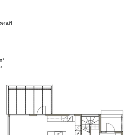
era.fi
m²
²