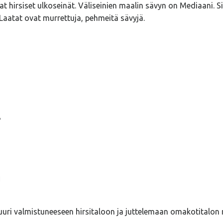
vat hirsiset ulkoseinät. Väliseinien maalin sävyn on Mediaani. 
 Laatat ovat murrettuja, pehmeitä sävyjä.
Ä
uuri valmistuneeseen hirsitaloon ja juttelemaan omakotitalon