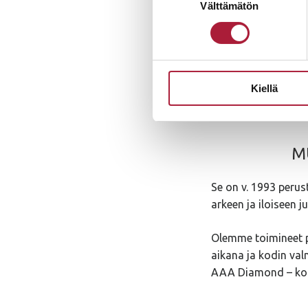
Välttämätön
valinta
Nyt tarjouksessa v
joko perinteisenä pu
erikokoisille tontei
Kiellä
M
Se on v. 1993 perus
arkeen ja iloiseen 
Olemme toimineet p
aikana ja kodin val
AAA Diamond – kork