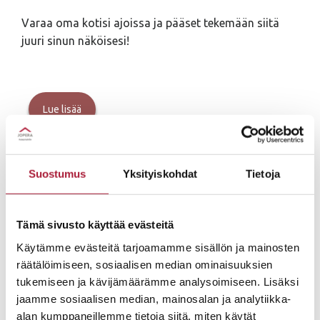
Varaa oma kotisi ajoissa ja pääset tekemään siitä
juuri sinun näköisesi!
Uusia koteja Oulun
Hiukkavaaraan
Lue lisää
JOPERA – KOTEJA YLI 30 VUOTTA
Suostumus
Yksityiskohdat
Tietoja
Olemme turvallinen yhteistyökumppani ja yksilöllisten
muuttovalmiiden omakotitalojen rakentamisen
Tämä sivusto käyttää evästeitä
edelläkävijä jo 30 vuoden kokemuksella.
Rakennamme laadukkaat omakotitalot
Käytämme evästeitä tarjoamamme sisällön ja mainosten
räätälöimiseen, sosiaalisen median ominaisuuksien
käytännölliseen arkeen ja iloiseen juhlaan
tukemiseen ja kävijämäärämme analysoimiseen. Lisäksi
pääkaupunkiseudulla, Pirkanmaalla ja Oulun seudulla.
jaamme sosiaalisen median, mainosalan ja analytiikka-
alan kumppaneillemme tietoja siitä, miten käytät
Kannattava liiketoimintamme takaa, että olemme