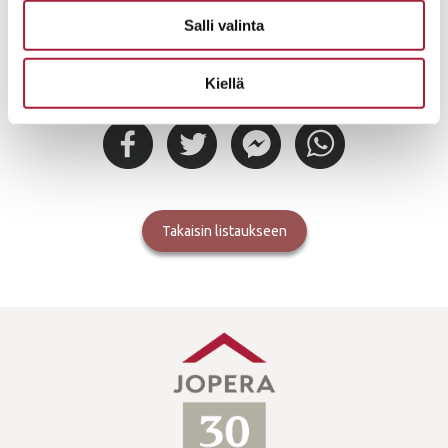
Salli valinta
Kiellä
Laita jakoon!
takaisin listaukseen