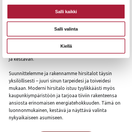
omakotitalojen edelläkävijä
. Olemme rakentaneet
suomalaisia koteja jo neljällä vuosikymmenellä.
Salli kaikki
Olemme toteuttaneet tuhansia unelmia omasta
kodista.
Salli valinta
Puurunkoisen omakotitalon rakentaminen pre-cut- tai
elementtiratkaisuna tarjoaa vapauden muokata
Kiellä
kodistasi juuri sinun näköisesi – yksilöllisen, toimivan
ja kestävän.
Suunnittelemme ja rakennamme hirsitalot täysin
yksilöllisesti – juuri sinun tarpeidesi ja toiveidesi
mukaan. Moderni hirsitalo istuu tyylikkäästi myös
kaupunkiympäristöön ja tarjoaa tiiviin rakenteensa
ansiosta erinomaisen energiatehokkuuden. Tämä on
luonnonmukainen, kestävä ja näyttävä valinta
nykyaikaiseen asumiseen.