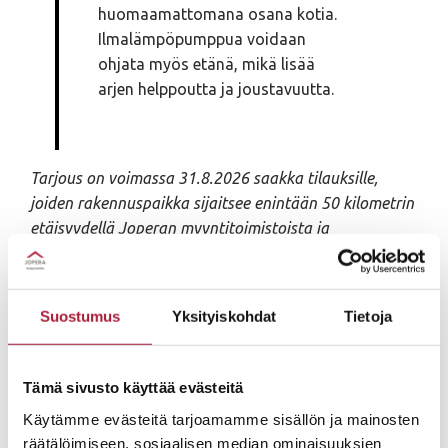
huomaamattomana osana kotia.
Ilmalämpöpumppua voidaan
ohjata myös etänä, mikä lisää
arjen helppoutta ja joustavuutta.
Tarjous on voimassa 31.8.2026 saakka tilauksille,
joiden rakennuspaikka sijaitsee enintään 50 kilometrin
etäisyydellä Joperan myyntitoimistoista ja
talotoimitus tapahtuu viimeistään 30.12.2026. Tarjous
koskee vain uusia tarjouksia.
Suostumus
Yksityiskohdat
Tietoja
Nyt on oikea hetki toteuttaa unelmasi uudesta
kodista – hyödynnä etusi! Kysy lisää talomyyjiltä!
Tämä sivusto käyttää evästeitä
Käytämme evästeitä tarjoamamme sisällön ja mainosten
Talomyyjämme
räätälöimiseen, sosiaalisen median ominaisuuksien