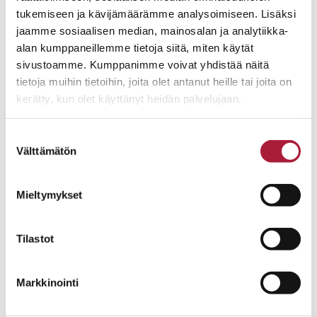
tukemiseen ja kävijämäärämme analysoimiseen. Lisäksi
jaamme sosiaalisen median, mainosalan ja analytiikka-
alan kumppaneillemme tietoja siitä, miten käytät
sivustoamme. Kumppanimme voivat yhdistää näitä
tietoja muihin tietoihin, joita olet antanut heille tai joita on
kerätty, kun olet käyttänyt heidän palvelujaan.
Suostumuksen
Välttämätön
valinta
Mieltymykset
Tilastot
JOPERA
Markkinointi
Jopera – yksilöllisten muuttovalmiiden