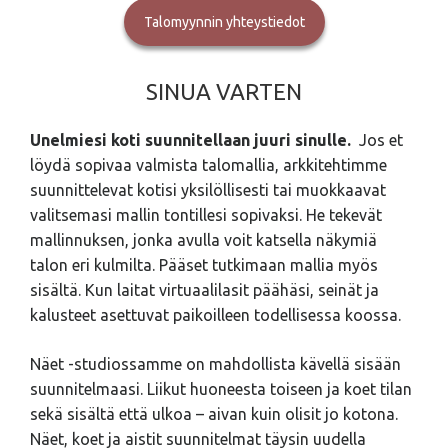
Talomyynnin yhteystiedot
SINUA VARTEN
Unelmiesi koti suunnitellaan juuri sinulle.
Jos et
löydä sopivaa valmista talomallia, arkkitehtimme
suunnittelevat kotisi yksilöllisesti tai muokkaavat
valitsemasi mallin tontillesi sopivaksi. He tekevät
mallinnuksen, jonka avulla voit katsella näkymiä
talon eri kulmilta. Pääset tutkimaan mallia myös
sisältä. Kun laitat virtuaalilasit päähäsi, seinät ja
kalusteet asettuvat paikoilleen todellisessa koossa.
Näet -studiossamme on mahdollista kävellä sisään
suunnitelmaasi. Liikut huoneesta toiseen ja koet tilan
sekä sisältä että ulkoa – aivan kuin olisit jo kotona.
Näet, koet ja aistit suunnitelmat täysin uudella