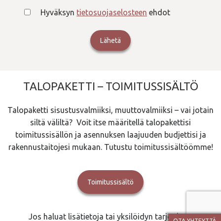
Hyväksyn
tietosuojaselosteen
ehdot
TALOPAKETTI – TOIMITUSSISÄLTÖ
Talopaketti sisustusvalmiiksi, muuttovalmiiksi – vai jotain
siltä väliltä? Voit itse määritellä talopakettisi
toimitussisällön ja asennuksen laajuuden budjettisi ja
rakennustaitojesi mukaan. Tutustu toimitussisältöömme!
Toimitussisältö
Jos haluat lisätietoja tai yksilöidyn tarjouksen
OTA YHTEYTTÄ