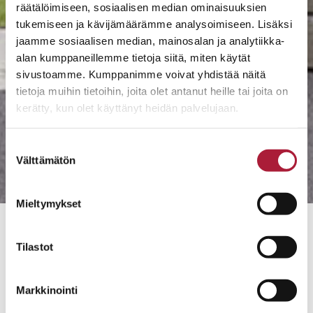
räätälöimiseen, sosiaalisen median ominaisuuksien
tukemiseen ja kävijämäärämme analysoimiseen. Lisäksi
jaamme sosiaalisen median, mainosalan ja analytiikka-
alan kumppaneillemme tietoja siitä, miten käytät
sivustoamme. Kumppanimme voivat yhdistää näitä
tietoja muihin tietoihin, joita olet antanut heille tai joita on
kerätty, kun olet käyttänyt heidän palvelujaan.
Suostumuksen
Välttämätön
valinta
Mieltymykset
TUOHI
Tilastot
2
152 M
6H + K
Markkinointi