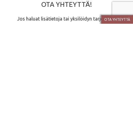
OTA YHTEYTTÄ!
Jos haluat lisätietoja tai yksilöidyn tarjouksen
OTA YHTEYTTÄ
löytämästäsi mallista, lähetä tietosi sivulla olevalla
lomakkeella. Talomyyjämme saavat sen sähköpostiinsa
ja ottavat sinuun yhteyttä mahdollisimman pian. Voit
myös soittaa heille.
Talomyyjät
MONET TALOMALLIT – JOPERA
Jopera on suomalainen perheyritys. Se on perustettu
vuonna 1993. Olemme turvallinen yhteistyökumppani ja