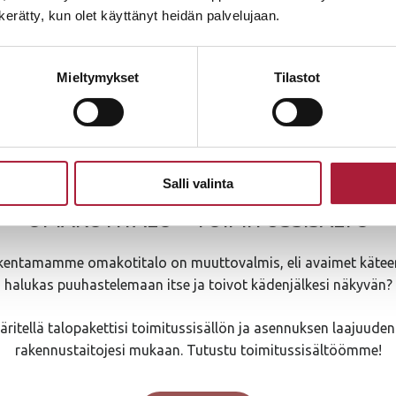
n kerätty, kun olet käyttänyt heidän palvelujaan.
Hyväksyn
tietosuojaselosteen
ehdot
Mieltymykset
Tilastot
Salli valinta
OMAKOTITALO – TOIMITUSSISÄLTÖ
akentamamme omakotitalo on muuttovalmis, eli avaimet käteen
halukas puuhastelemaan itse ja toivot kädenjälkesi näkyvän?
äritellä talopakettisi toimitussisällön ja asennuksen laajuuden 
rakennustaitojesi mukaan. Tutustu toimitussisältöömme!