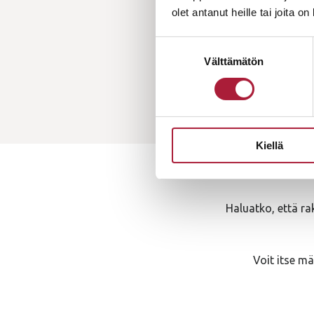
olet antanut heille tai joita o
Suostumuksen
Välttämätön
valinta
Kiellä
Haluatko, että r
Voit itse mä