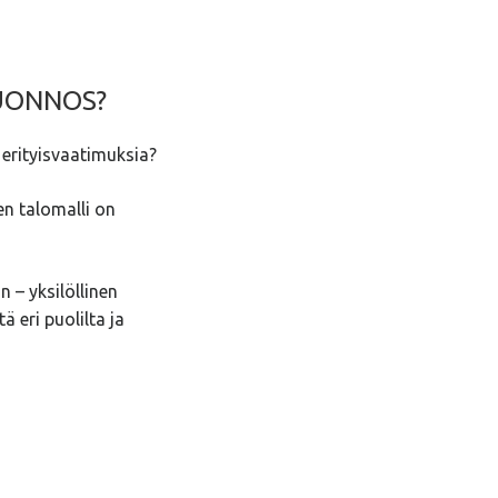
LUONNOS?
 erityisvaatimuksia?
en talomalli on
n – yksilöllinen
 eri puolilta ja