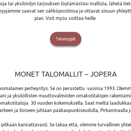
toja tai yksilöidyn tarjouksen löytämästäsi mallista, lähetä tieto
myyjämme saavat sen sähköpostiinsa ja ottavat sinuun yhtey
pian. Voit myös soittaa heille.
Talomyyjät
MONET TALOMALLIT – JOPERA
uomalainen perheyritys. Se on perustettu vuonna 1993. Olemme
ni ja yksilöllisten muuttovalmiiden omakotitalojen rakentamis
akotitaloja 30 vuoden kokemuksella. Saat meiltä laadukkaa
arkeen ja iloiseen juhlaan pääkaupunkiseudulla, Pirkanmaalla j
pitkään kannattavasti. Se takaa että, olemme turvallinen yhte