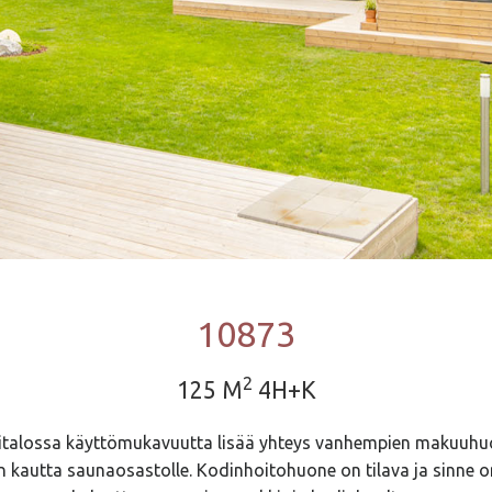
10873
2
125 M
4H+K
talossa käyttömukavuutta lisää yhteys vanhempien makuuhuo
kautta saunaosastolle. Kodinhoitohuone on tilava ja sinne on