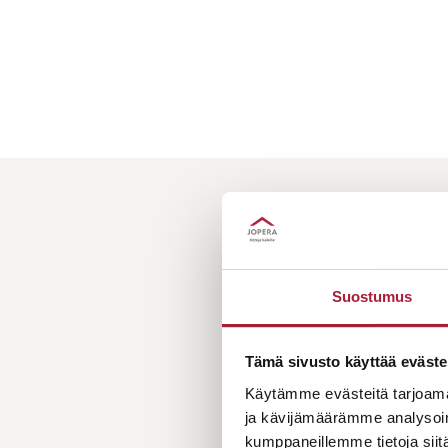
HAL
Suostumus
Tämä sivusto käyttää eväste
Käytämme evästeitä tarjoama
ja kävijämäärämme analysoim
kumppaneillemme tietoja siitä