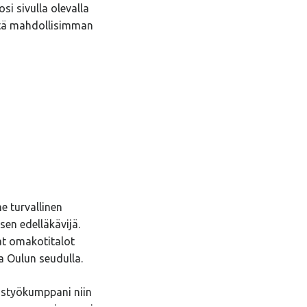
si sivulla olevalla
ttä mahdollisimman
 turvallinen
en edelläkävijä.
t omakotitalot
a Oulun seudulla.
istyökumppani niin