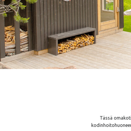
Tässä omakoti
kodinhoitohuoneen 