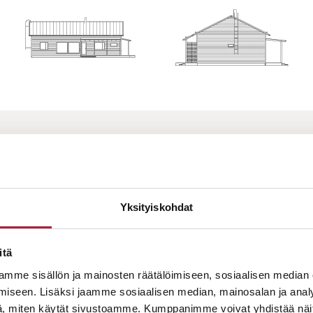
UAN LISÄTIETOJA TÄSTÄ MALL
Yksityiskohdat
itä
mme sisällön ja mainosten räätälöimiseen, sosiaalisen median
iseen. Lisäksi jaamme sosiaalisen median, mainosalan ja analy
, miten käytät sivustoamme. Kumppanimme voivat yhdistää näitä t