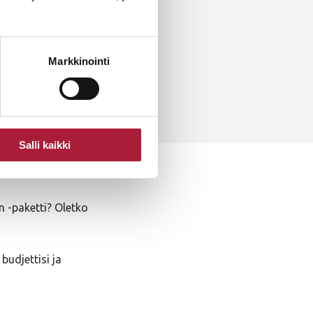
Markkinointi
Salli kaikki
 -paketti? Oletko
budjettisi ja