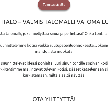
Toimitussisältö
TALO – VALMIS TALOMALLI VAI OMA 
ta talomalli, joka miellyttää sinua ja perhettäsi? Onko tontilla
suunnittelemme kotisi vaikka ruutupaperiluonnoksesta. Jokain
mahdollista muokata.
uunnittelevat ideasi pohjalta juuri sinun tontille sopivan kodi
kkitehtimme mallintavat tulevan kotisi, pääset katselemaan sitä
kurkistamaan, miltä sisältä näyttää.
OTA YHTEYTTÄ!