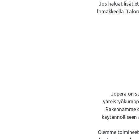
Jos haluat lisätie
lomakkeella. Talo
Jopera on s
yhteistyökumppa
Rakennamme om
käytännölliseen 
Olemme toimineet 