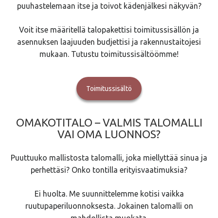
puuhastelemaan itse ja toivot kädenjälkesi näkyvän?
Voit itse määritellä talopakettisi toimitussisällön ja
asennuksen laajuuden budjettisi ja rakennustaitojesi
mukaan. Tutustu toimitussisältöömme!
Toimitussisältö
OMAKOTITALO – VALMIS TALOMALLI
VAI OMA LUONNOS?
Puuttuuko mallistosta talomalli, joka miellyttää sinua ja
perhettäsi? Onko tontilla erityisvaatimuksia?
Ei huolta. Me suunnittelemme kotisi vaikka
ruutupaperiluonnoksesta. Jokainen talomalli on
mahdollista muokata.