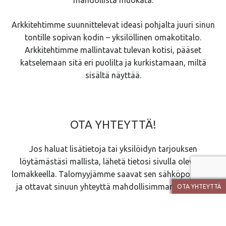
Arkkitehtimme suunnittelevat ideasi pohjalta juuri sinun
tontille sopivan kodin – yksilöllinen omakotitalo.
Arkkitehtimme mallintavat tulevan kotisi, pääset
katselemaan sitä eri puolilta ja kurkistamaan, miltä
sisältä näyttää.
OTA YHTEYTTÄ!
Jos haluat lisätietoja tai yksilöidyn tarjouksen
löytämästäsi mallista, lähetä tietosi sivulla olevalla
lomakkeella. Talomyyjämme saavat sen sähköpostiinsa
ja ottavat sinuun yhteyttä mahdollisimman pian. Voit
OTA YHTEYTTÄ
myös soittaa heille.