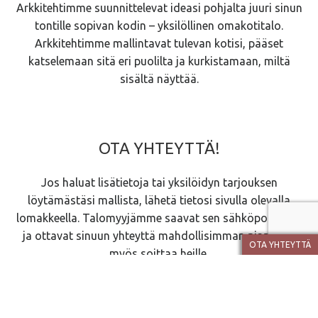
Arkkitehtimme suunnittelevat ideasi pohjalta juuri sinun
tontille sopivan kodin – yksilöllinen omakotitalo.
Arkkitehtimme mallintavat tulevan kotisi, pääset
katselemaan sitä eri puolilta ja kurkistamaan, miltä
sisältä näyttää.
OTA YHTEYTTÄ!
Jos haluat lisätietoja tai yksilöidyn tarjouksen
löytämästäsi mallista, lähetä tietosi sivulla olevalla
lomakkeella. Talomyyjämme saavat sen sähköpostiinsa
ja ottavat sinuun yhteyttä mahdollisimman pian. Voit
OTA YHTEYTTÄ
myös soittaa heille.
Talomyyjät