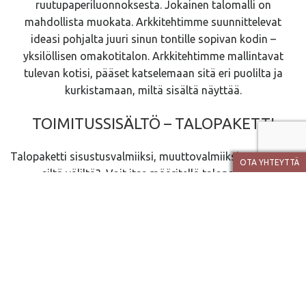
ruutupaperiluonnoksesta. Jokainen talomalli on
mahdollista muokata. Arkkitehtimme suunnittelevat
ideasi pohjalta juuri sinun tontille sopivan kodin –
yksilöllisen omakotitalon. Arkkitehtimme mallintavat
tulevan kotisi, pääset katselemaan sitä eri puolilta ja
kurkistamaan, miltä sisältä näyttää.
TOIMITUSSISÄLTÖ – TALOPAKETTI
Talopaketti sisustusvalmiiksi, muuttovalmiiksi – vai jotain
OTA YHTEYTTÄ
siltä väliltä? Voit itse määritellä talopakettisi
toimitussisällön ja asennuksen laajuuden budjettisi ja
rakennustaitojesi mukaan. Tutustu toimitussisältöömme!
Toimistussisältö
Jos haluat lisätietoja tai yksilöidyn tarjouksen