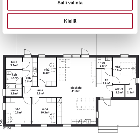
Salli valinta
toisessa päädyssä. Saunaosastolta on kulku takapihan
oleskeluterassille.
Kiellä