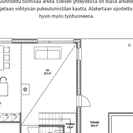
unniteltu toimivaa arkea. Eteisen yhteydessä on tilava arkiete
etaan viihtyisän pukeutumistilan kautta. Alakertaan sijoitet
hyvin myös työhuoneena.