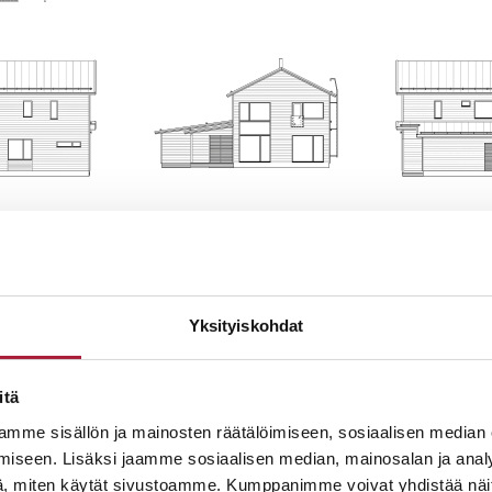
UAN LISÄTIETOJA TÄSTÄ MALL
Yksityiskohdat
itä
mme sisällön ja mainosten räätälöimiseen, sosiaalisen median
iseen. Lisäksi jaamme sosiaalisen median, mainosalan ja analy
, miten käytät sivustoamme. Kumppanimme voivat yhdistää näitä t