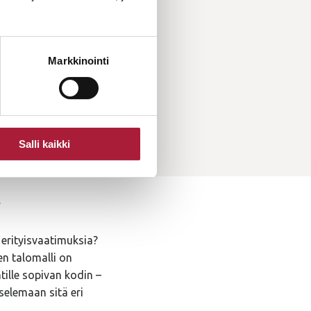
Markkinointi
Salli kaikki
?
 erityisvaatimuksia?
en talomalli on
tille sopivan kodin –
selemaan sitä eri