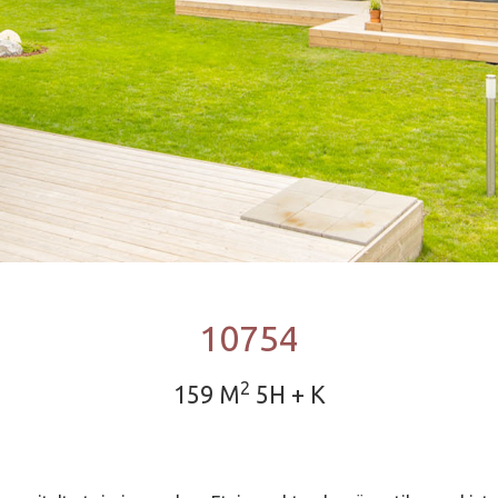
10754
2
159 M
5H + K