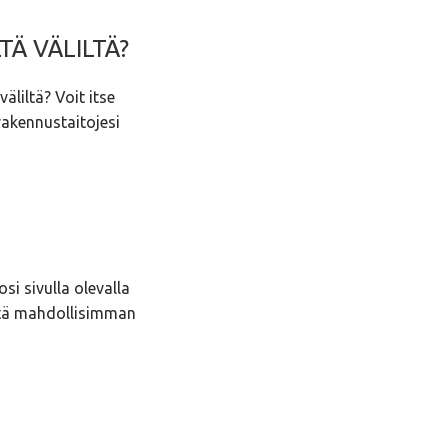
TÄ VÄLILTÄ?
äliltä? Voit itse
rakennustaitojesi
si sivulla olevalla
ttä mahdollisimman