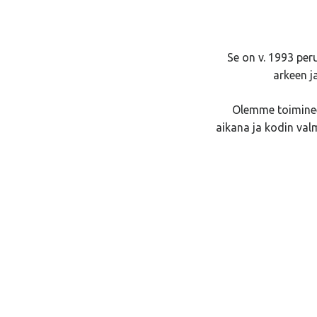
Se on v. 1993 per
arkeen j
Olemme toiminee
aikana ja kodin val