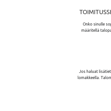
TOIMITUSSI
Onko sinulle sop
määritellä talop
Jos haluat lisätie
lomakkeella. Talo