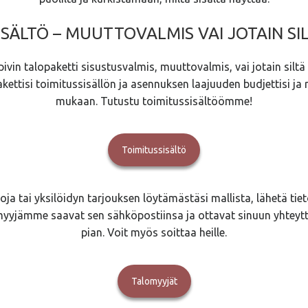
SÄLTÖ – MUUTTOVALMIS VAI JOTAIN SIL
ivin talopaketti sisustusvalmis, muuttovalmis, vai jotain siltä v
akettisi toimitussisällön ja asennuksen laajuuden budjettisi ja 
mukaan. Tutustu toimitussisältöömme!
Toimitussisältö
toja tai yksilöidyn tarjouksen löytämästäsi mallista, lähetä tieto
myyjämme saavat sen sähköpostiinsa ja ottavat sinuun yhtey
pian. Voit myös soittaa heille.
Talomyyjät