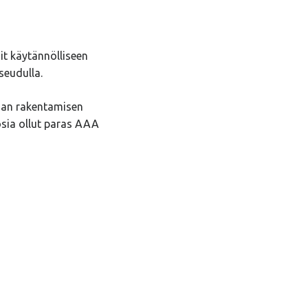
it käytännölliseen
seudulla.
jan rakentamisen
osia ollut paras AAA