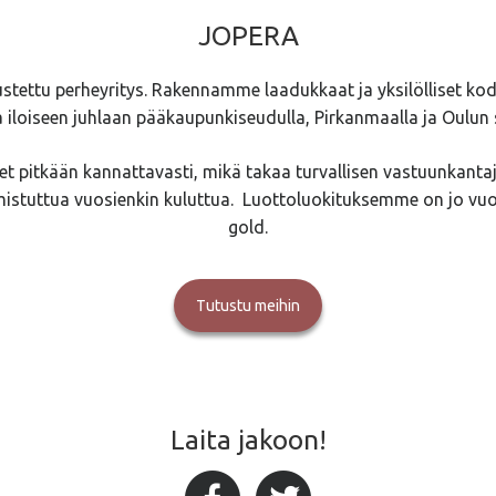
JOPERA
ustettu perheyritys. Rakennamme laadukkaat ja yksilölliset kod
a iloiseen juhlaan pääkaupunkiseudulla, Pirkanmaalla ja Oulun 
t pitkään kannattavasti, mikä takaa turvallisen vastuunkanta
mistuttua vuosienkin kuluttua. Luottoluokituksemme on jo vu
gold.
Tutustu meihin
Laita jakoon!