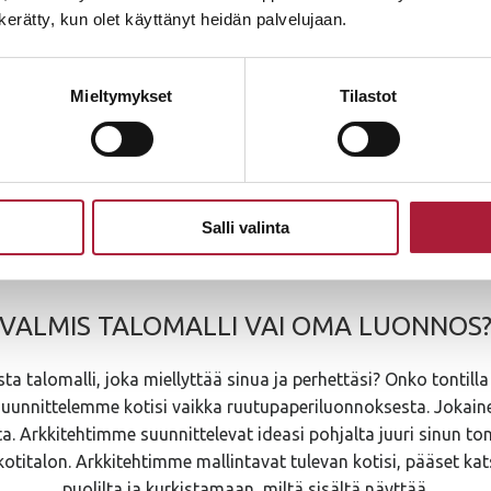
n kerätty, kun olet käyttänyt heidän palvelujaan.
Mieltymykset
Tilastot
Hyväksyn
tietosuojaselosteen
ehdot
Salli valinta
VALMIS TALOMALLI VAI OMA LUONNOS
ta talomalli, joka miellyttää sinua ja perhettäsi? Onko tontilla
suunnittelemme kotisi vaikka ruutupaperiluonnoksesta. Jokain
 Arkkitehtimme suunnittelevat ideasi pohjalta juuri sinun ton
kotitalon. Arkkitehtimme mallintavat tulevan kotisi, pääset kat
puolilta ja kurkistamaan, miltä sisältä näyttää.