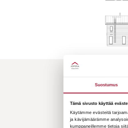
HAL
Suostumus
Tämä sivusto käyttää eväste
Käytämme evästeitä tarjoama
ja kävijämäärämme analysoim
kumppaneillemme tietoja siitä