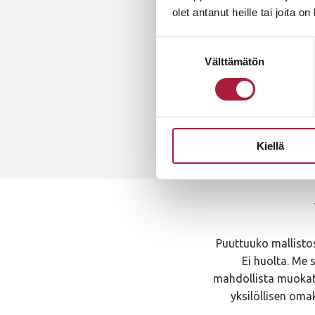
olet antanut heille tai joita o
Suostumuksen
Välttämätön
valinta
Kiellä
Puuttuuko mallistos
Ei huolta. Me 
mahdollista muokata.
yksilöllisen oma