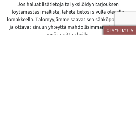
Jos haluat lisätietoja tai yksilöidyn tarjouksen
löytämästäsi mallista, lähetä tietosi sivulla olevalla
lomakkeella. Talomyyjämme saavat sen sähköpostiinsa
ja ottavat sinuun yhteyttä mahdollisimman pian. Voit
OTA YHTEYTTÄ
myös soittaa heille.
Talomyyjät
JOPERA
Se on v. 1993 perustettu perheyritys. Rakennamme
laadukkaat ja yksilölliset kodit käytännölliseen arkeen ja
iloiseen juhlaan pääkaupunkiseudulla, Pirkanmaalla ja
Oulun seudulla.
Olemme toimineet pitkään kannattavasti, mikä takaa