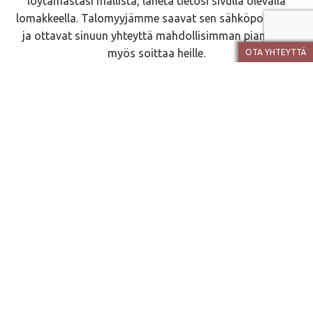
löytämästäsi mallista, lähetä tietosi sivulla olevalla
lomakkeella. Talomyyjämme saavat sen sähköpostiinsa
ja ottavat sinuun yhteyttä mahdollisimman pian. Voit
myös soittaa heille.
OTA YHTEYTTÄ
Talomyyjät
JOPERA
Se on v. 1993 perustettu perheyritys. Rakennamme
laadukkaat ja yksilölliset kodit käytännölliseen arkeen ja
iloiseen juhlaan pääkaupunkiseudulla, Pirkanmaalla ja
Oulun seudulla.
Olemme toimineet pitkään kannattavasti, mikä takaa
turvallisen vastuunkantajan rakentamisen aikana ja kodin
valmistuttua vuosienkin kuluttua. Luottoluokituksemme