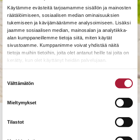
Käytämme evästeitä tarjoamamme sisällön ja mainosten
räätälöimiseen, sosiaalisen median ominaisuuksien
tukemiseen ja kävijämäärämme analysoimiseen. Lisäksi
jaamme sosiaalisen median, mainosalan ja analytiikka-
alan kumppaneillemme tietoja siitä, miten käytät
sivustoamme. Kumppanimme voivat yhdistää näitä
tietoja muihin tietoihin, joita olet antanut heille tai joita on
kerätty, kun olet käyttänyt heidän palvelujaan.
Suostumuksen
Välttämätön
valinta
Mieltymykset
10734
Tilastot
2
180 M
7H + K