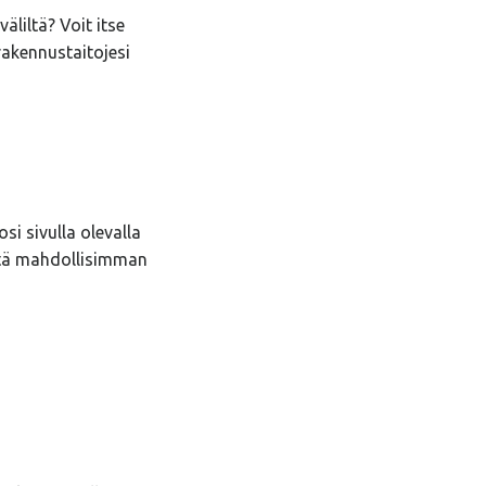
äliltä? Voit itse
rakennustaitojesi
si sivulla olevalla
ttä mahdollisimman