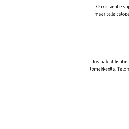
Onko sinulle sop
määritellä talop
Jos haluat lisätie
lomakkeella. Talo