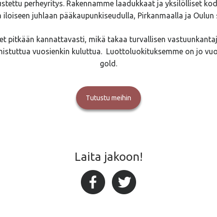
ustettu perheyritys. Rakennamme laadukkaat ja yksilölliset kod
a iloiseen juhlaan pääkaupunkiseudulla, Pirkanmaalla ja Oulun 
t pitkään kannattavasti, mikä takaa turvallisen vastuunkanta
mistuttua vuosienkin kuluttua. Luottoluokituksemme on jo vu
gold.
Tutustu meihin
Laita jakoon!