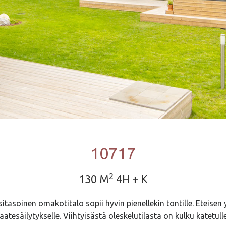
10717
2
130 M
4H + K
tasoinen omakotitalo sopii hyvin pienellekin tontille. Eteisen
aatesäilytykselle. Viihtyisästä oleskelutilasta on kulku katetulle