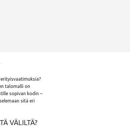
?
 erityisvaatimuksia?
en talomalli on
tille sopivan kodin –
selemaan sitä eri
TÄ VÄLILTÄ?