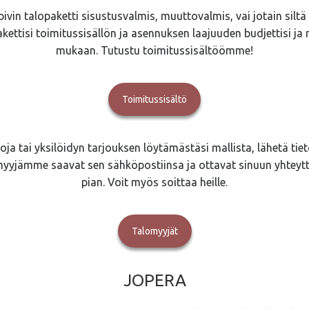
ivin talopaketti sisustusvalmis, muuttovalmis, vai jotain siltä v
akettisi toimitussisällön ja asennuksen laajuuden budjettisi ja 
mukaan. Tutustu toimitussisältöömme!
Toimitussisältö
toja tai yksilöidyn tarjouksen löytämästäsi mallista, lähetä tieto
myyjämme saavat sen sähköpostiinsa ja ottavat sinuun yhtey
pian. Voit myös soittaa heille.
Talomyyjät
JOPERA