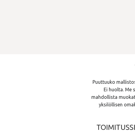
Puuttuuko mallistos
Ei huolta. Me 
mahdollista muokata.
yksilöllisen oma
TOIMITUSSI