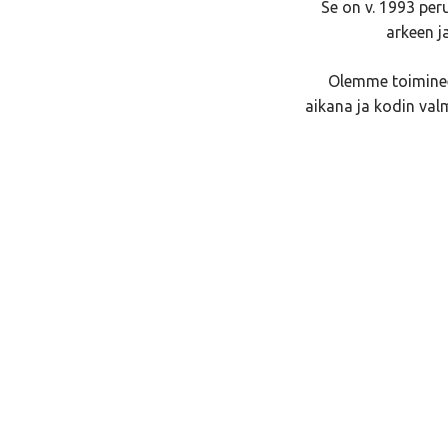
Se on v. 1993 per
arkeen j
Olemme toiminee
aikana ja kodin val