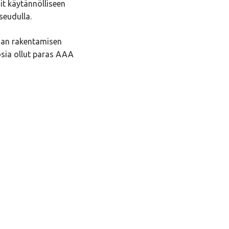
it käytännölliseen
seudulla.
jan rakentamisen
osia ollut paras AAA