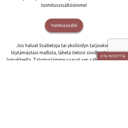
toimitussisältöömme!
Toimitussisältö
Jos haluat lisätietoja tai yksilöidyn tarjouksen
löytämästäsi mallista, lähetä tietosi sivulla olevalla
OTA YHTEYTTÄ
lomakkeella. Talomyyjämme saavat sen sähköpostiinsa
ja ottavat sinuun yhteyttä mahdollisimman pian. Voit
myös soittaa heille.
Talomyyjät
JOPERA
Se on v. 1993 perustettu perheyritys. Rakennamme