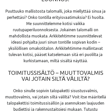
Puuttuuko mallistosta talomalli, joka miellyttää sinua ja
perhettäsi? Onko tontilla erityisvaatimuksia? Ei huolta.
Me suunnittelemme kotisi vaikka
ruutupaperiluonnoksesta. Jokainen talomalli on
mahdollista muokata. Arkkitehtimme suunnittelevat
ideasi pohjalta juuri sinun tontille sopivan kodin –
yksilöllisen omakotitalon. Arkkitehtimme mallintavat
tulevan kotisi, pääset katselemaan sitä eri puolilta ja
kurkistamaan, miltä sisältä näyttää.
TOIMITUSSISÄLTÖ – MUUTTOVALMIS
VAI JOTAIN SILTÄ VÄLILTÄ?
Onko sinulle sopivin talopaketti sisustusvalmis,
muuttovalmis, vai jotain siltä väliltä? Voit itse määritellä
talopakettisi toimitussisällön ja asennuksen laajuuden
budjettisi ja rakennustaitojesi mukaan. Tutustu