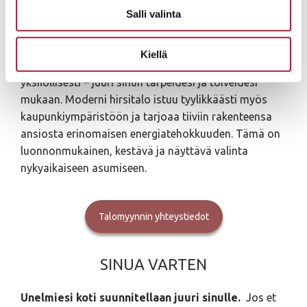
kodistasi juuri sinun näköisesi – yksilöllisen, toimivan
Salli valinta
ja kestävän.
Kiellä
Suunnittelemme ja rakennamme hirsitalot täysin
yksilöllisesti – juuri sinun tarpeidesi ja toiveidesi
mukaan. Moderni hirsitalo istuu tyylikkäästi myös
kaupunkiympäristöön ja tarjoaa tiiviin rakenteensa
ansiosta erinomaisen energiatehokkuuden. Tämä on
luonnonmukainen, kestävä ja näyttävä valinta
nykyaikaiseen asumiseen.
Talomyynnin yhteystiedot
SINUA VARTEN
Unelmiesi koti suunnitellaan juuri sinulle.
Jos et