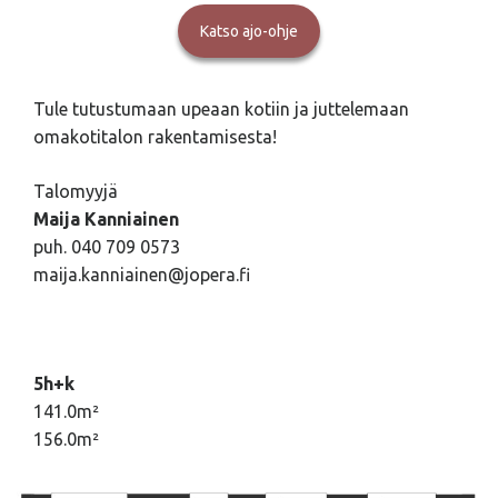
Katso ajo-ohje
Tule tutustumaan upeaan kotiin ja juttelemaan
omakotitalon rakentamisesta!
Talomyyjä
Maija Kanniainen
puh. 040 709 0573
maija.kanniainen@jopera.fi
5h+k
141.0m²
156.0m²