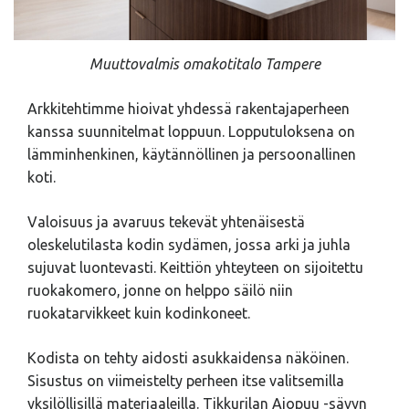
Muuttovalmis omakotitalo Tampere
Arkkitehtimme hioivat yhdessä rakentajaperheen
kanssa suunnitelmat loppuun. Lopputuloksena on
lämminhenkinen, käytännöllinen ja persoonallinen
koti.
Valoisuus ja avaruus tekevät yhtenäisestä
oleskelutilasta kodin sydämen, jossa arki ja juhla
sujuvat luontevasti. Keittiön yhteyteen on sijoitettu
ruokakomero, jonne on helppo säilö niin
ruokatarvikkeet kuin kodinkoneet.
Kodista on tehty aidosti asukkaidensa näköinen.
Sisustus on viimeistelty perheen itse valitsemilla
yksilöllisillä materiaaleilla. Tikkurilan Ajopuu -sävyn