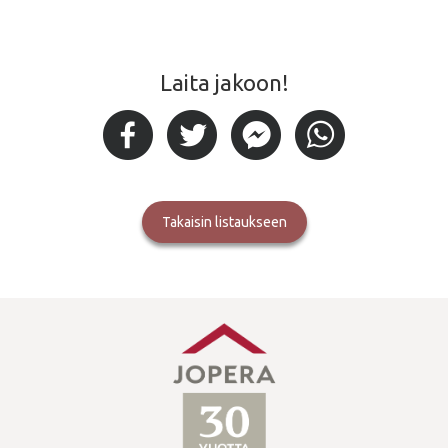
Laita jakoon!
takaisin listaukseen