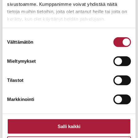
sivustoamme. Kumppanimme voivat yhdistää näitä
tietoja muihin tietoihin, joita olet antanut heille tai joita on
kerätty, kun olet käyttänyt heidän palvelujaan.
Suostumuksen
Välttämätön
valinta
Mieltymykset
JOPERA
Tilastot
Jopera – yksilöllisten muuttovalmiiden
omakotitalojen edelläkävijä
. Olemme rakentaneet
suomalaisia koteja jo neljällä vuosikymmenellä.
Markkinointi
Olemme toteuttaneet tuhansia unelmia omasta
kodista.
Salli kaikki
Puurunkoisen omakotitalon rakentaminen pre-cut- tai
elementtiratkaisuna tarjoaa vapauden muokata