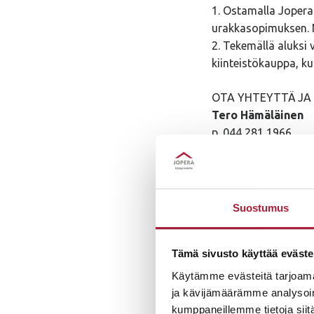
1. Ostamalla Jopera
urakkasopimuksen. N
2. Tekemällä aluksi
kiinteistökauppa, ku
OTA YHTEYTTÄ JA 
Tero Hämäläinen
p. 044 281 1966
tero.hamalainen@jop
Topias Paaso
p.040 353 0671
Suostumus
topias.paaso@jopera
Havainnekuvat ovat t
Tämä sivusto käyttää eväste
Käytämme evästeitä tarjoama
ja kävijämäärämme analysoim
kumppaneillemme tietoja siitä