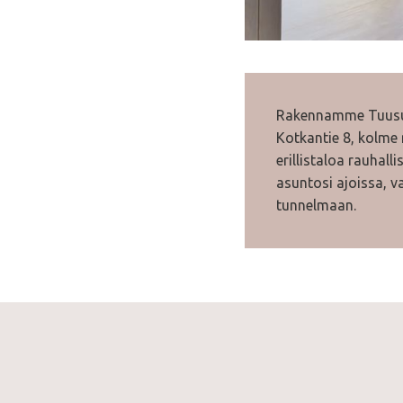
Rakennamme Tuusulan
Kotkantie 8, kolme 
erillistaloa rauhalli
asuntosi ajoissa, v
tunnelmaan.