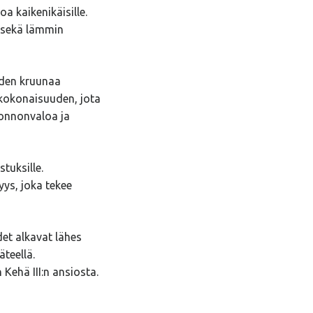
a kaikenikäisille.
s sekä lämmin
den kruunaa
 kokonaisuuden, jota
uonnonvaloa ja
tuksille.
yys, joka tekee
det alkavat lähes
äteellä.
Kehä III:n ansiosta.