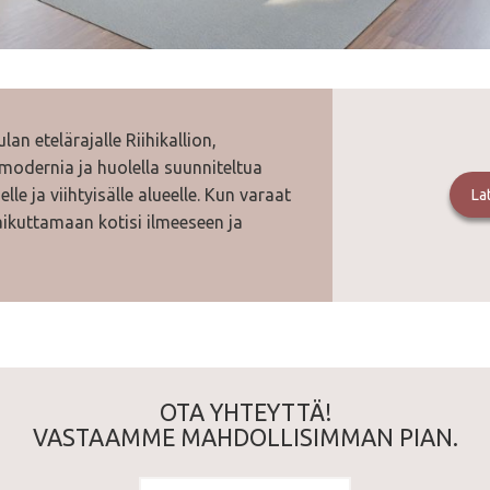
 etelärajalle Riihikallion,
modernia ja huolella suunniteltua
selle ja viihtyisälle alueelle. Kun varaat
L
aikuttamaan kotisi ilmeeseen ja
OTA YHTEYTTÄ!
VASTAAMME MAHDOLLISIMMAN PIAN.