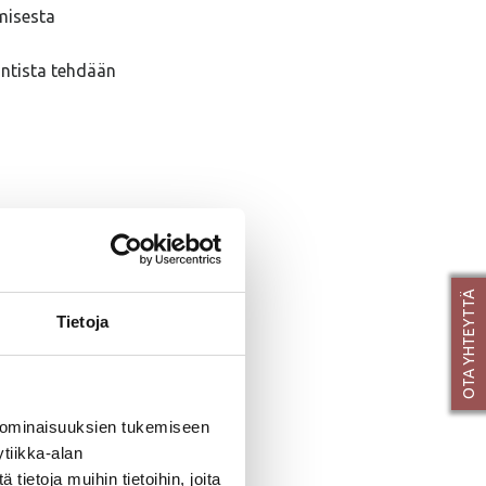
misesta
ontista tehdään
OTA YHTEYTTÄ
Tietoja
esta.
 ominaisuuksien tukemiseen
tiikka-alan
ietoja muihin tietoihin, joita