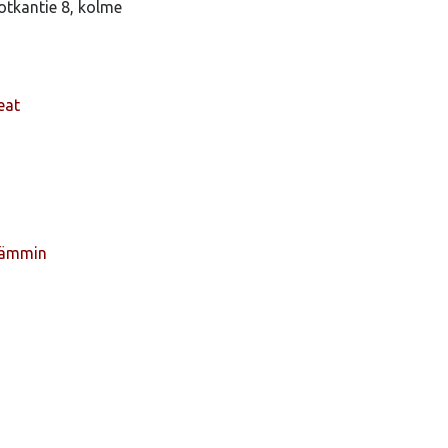
otkantie 8, kolme
eat
lämmin