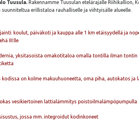
alo Tuusula.
Rakennamme Tuusulan etelärajalle Riihikallion, K
uunniteltua erillistaloa rauhalliselle ja viihtyisälle alueelle.
jainti: koulut, päiväkoti ja kauppa alle 1 km etäisyydellä ja nop
hä III:lle
rnia, yksitasoista omakotitaloa omalla tontilla ilman tontin
iketta
a kodissa on kolme makuuhuoneetta, oma piha, autokatos ja 
okas vesikiertoinen lattialämmitys poistoilmalämpöpumpulla
isustus, jossa mm. integroidut kodinkoneet