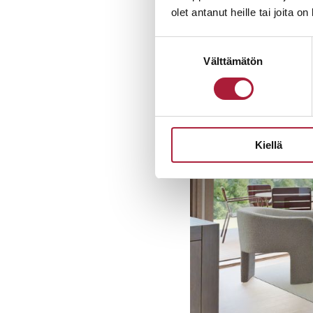
olet antanut heille tai joita o
Suostumuksen
Välttämätön
valinta
Kiellä