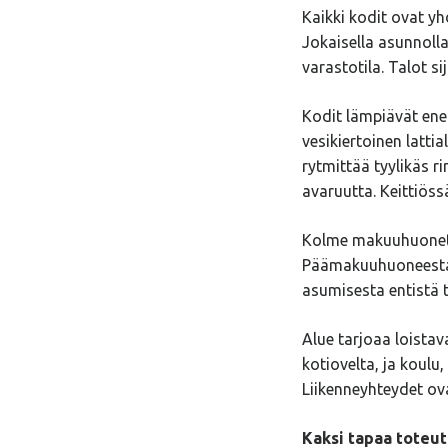
Kaikki kodit ovat yh
Jokaisella asunnoll
varastotila. Talot si
Kodit lämpiävät en
vesikiertoinen latti
rytmittää tyylikäs 
avaruutta. Keittiössä
Kolme makuuhuonetta
Päämakuuhuoneesta on
asumisesta entistä
Alue tarjoaa loistav
kotiovelta, ja koulu,
Liikenneyhteydet ova
Kaksi tapaa toteutt