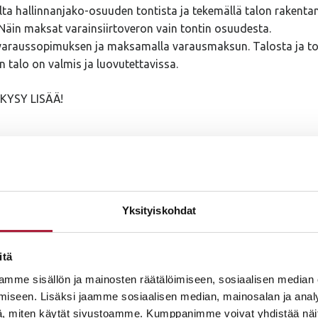
lta hallinnanjako-osuuden tontista ja tekemällä talon rakenta
äin maksat varainsiirtoveron vain tontin osuudesta.
 varaussopimuksen ja maksamalla varausmaksun. Talosta ja t
n talo on valmis ja luovutettavissa.
KYSY LISÄÄ!
era.fi
Yksityiskohdat
.fi
aiteilijan näkemyksiä ja voivat poiketa lopullisesta toteutuks
itä
mme sisällön ja mainosten räätälöimiseen, sosiaalisen median
iseen. Lisäksi jaamme sosiaalisen median, mainosalan ja analy
, miten käytät sivustoamme. Kumppanimme voivat yhdistää näitä t