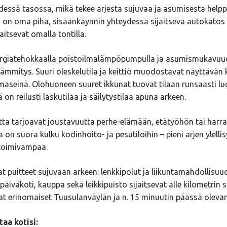
dessä tasossa, mikä tekee arjesta sujuvaa ja asumisesta helppo
a on oma piha, sisäänkäynnin yhteydessä sijaitseva autokato
jaitsevat omalla tontilla.
ergiatehokkaalla poistoilmalämpöpumpulla ja asumismukavuu
alämmitys. Suuri oleskelutila ja keittiö muodostavat näyttävän
rimaseinä. Olohuoneen suuret ikkunat tuovat tilaan runsaasti l
 on reilusti laskutilaa ja säilytystilaa apuna arkeen.
 tarjoavat joustavuutta perhe-elämään, etätyöhön tai harras
 suora kulku kodinhoito- ja pesutiloihin – pieni arjen ylellis
 toimivampaa.
at puitteet sujuvaan arkeen: lenkkipolut ja liikuntamahdollisuu
 päiväkoti, kauppa sekä leikkipuisto sijaitsevat alle kilometrin s
t erinomaiset Tuusulanväylän ja n. 15 minuutin päässä olevan 
aa kotisi: