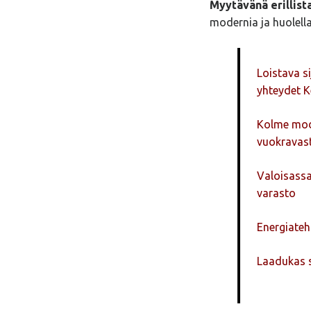
Myytävänä erillist
modernia ja huolella s
Loistava si
yhteydet Ke
Kolme mode
vuokravast
Valoisass
varasto
Energiateh
Laadukas s