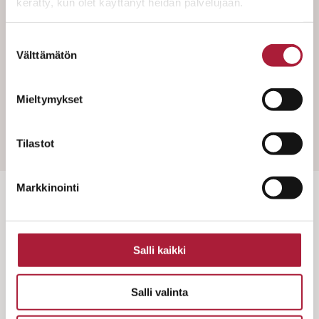
kerätty, kun olet käyttänyt heidän palvelujaan.
Pysyt ajan tasalla asumiseen ja rakentamiseen
liittyvissä asioissa.
Suostumuksen
Välttämätön
valinta
Mieltymykset
Consent
*
Olen lukenut ja hyväksyn
tietosuojaselosteen
.
Tilastot
Markkinointi
Salli kaikki
Salli valinta