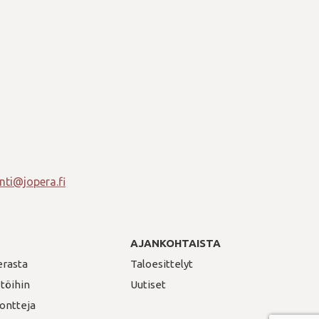
ti@jopera.fi
AJANKOHTAISTA
erasta
Taloesittelyt
 töihin
Uutiset
ontteja