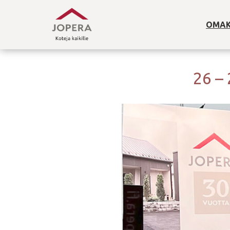
OMAK
26 –