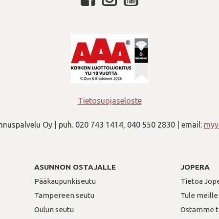
Tietosuojaseloste
nuspalvelu Oy | puh. 020 743 1414, 040 550 2830 | email:
myyn
ASUNNON OSTAJALLE
JOPERA
Pääkaupunkiseutu
Tietoa Jop
Tampereen seutu
Tule meille
Oulun seutu
Ostamme t