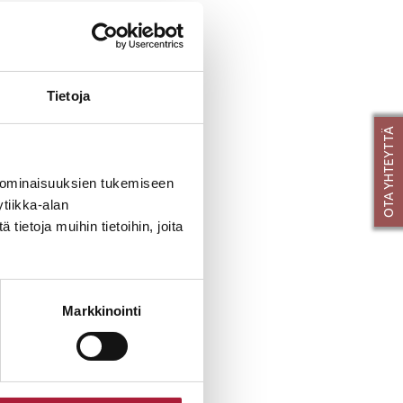
it käytännölliseen
seudulla.
Tietoja
n rakentamisen
OTA YHTEYTTÄ
sia ollut paras
 ominaisuuksien tukemiseen
tiikka-alan
ietoja muihin tietoihin, joita
u- ja hirsitalot
varmat rakenteet.
joiden arvo säilyy.
Markkinointi