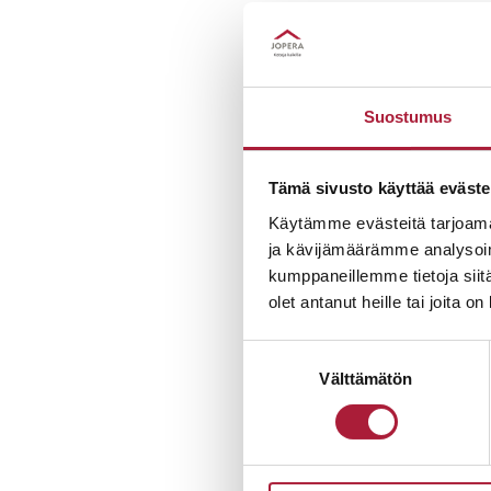
Se on v. 1993 per
arkeen j
Suostumus
Olemme toimineet p
aikana ja kodin val
Tämä sivusto käyttää eväste
AAA diamond.
Käytämme evästeitä tarjoama
ja kävijämäärämme analysoim
kumppaneillemme tietoja siitä
Vahvuutemme ova
olet antanut heille tai joita o
yksilöllisiksi. 
Suostumuksen
Pidämme lupaamamme
Välttämätön
valinta