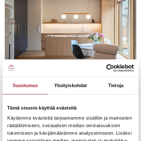
Suostumus
Yksityiskohdat
Tietoja
JOPERA
Jopera – yksilöllisten muuttovalmiiden
Tämä sivusto käyttää evästeitä
omakotitalojen edelläkävijä
. Olemme rakentaneet
Käytämme evästeitä tarjoamamme sisällön ja mainosten
suomalaisia koteja jo neljällä vuosikymmenellä.
räätälöimiseen, sosiaalisen median ominaisuuksien
Olemme toteuttaneet tuhansia unelmia omasta
tukemiseen ja kävijämäärämme analysoimiseen. Lisäksi
kodista.
jaamme sosiaalisen median, mainosalan ja analytiikka-