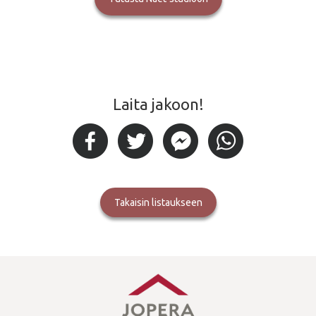
Laita jakoon!
takaisin listaukseen