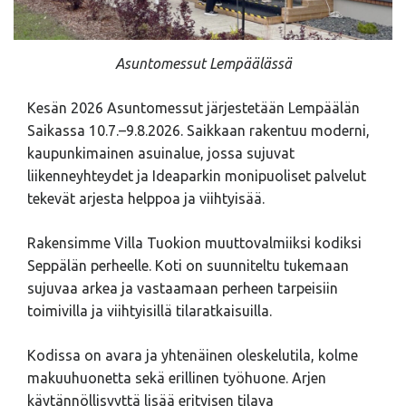
Asuntomessut Lempäälässä
Kesän 2026 Asuntomessut järjestetään Lempäälän
Saikassa 10.7.–9.8.2026. Saikkaan rakentuu moderni,
kaupunkimainen asuinalue, jossa sujuvat
liikenneyhteydet ja Ideaparkin monipuoliset palvelut
tekevät arjesta helppoa ja viihtyisää.
Rakensimme Villa Tuokion muuttovalmiiksi kodiksi
Seppälän perheelle. Koti on suunniteltu tukemaan
sujuvaa arkea ja vastaamaan perheen tarpeisiin
toimivilla ja viihtyisillä tilaratkaisuilla.
Kodissa on avara ja yhtenäinen oleskelutila, kolme
makuuhuonetta sekä erillinen työhuone. Arjen
käytännöllisyyttä lisää erityisen tilava