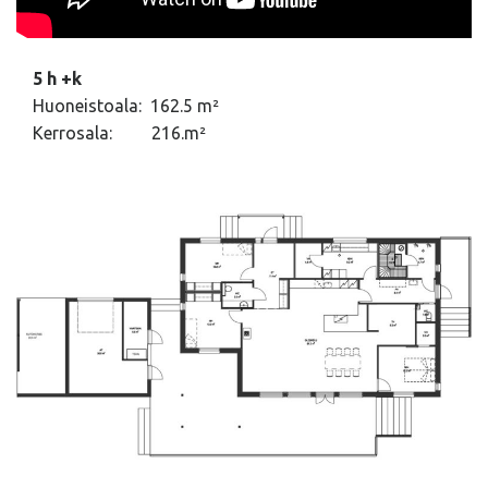
5 h +k
Huoneistoala: 162.5 m²
Kerrosala: 216.m²