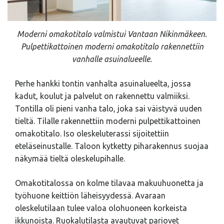
Moderni omakotitalo valmistui Vantaan Nikinmäkeen.
Pulpettikattoinen moderni omakotitalo rakennettiin
vanhalle asuinalueelle.
Perhe hankki tontin vanhalta asuinalueelta, jossa
kadut, koulut ja palvelut on rakennettu valmiiksi.
Tontilla oli pieni vanha talo, joka sai väistyvä uuden
tieltä. Tilalle rakennettiin moderni pulpettikattoinen
omakotitalo. Iso oleskeluterassi sijoitettiin
eteläseinustalle. Taloon kytketty piharakennus suojaa
näkymää tieltä oleskelupihalle.
Omakotitalossa on kolme tilavaa makuuhuonetta ja
työhuone keittiön läheisyydessä. Avaraan
oleskelutilaan tulee valoa olohuoneen korkeista
ikkunoista. Ruokalutilasta avautuvat pariovet