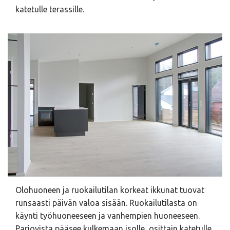
katetulle terassille.
Olohuoneen ja ruokailutilan korkeat ikkunat tuovat
runsaasti päivän valoa sisään. Ruokailutilasta on
käynti työhuoneeseen ja vanhempien huoneeseen.
Pariovista pääsee kulkemaan isolle, osittain katetulle