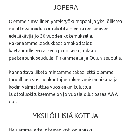
JOPERA
Olemme turvallinen yhteistyökumppani ja yksilöllisten
muuttovalmiiden omakotitalojen rakentamisen
edelläkävijä jo 30 vuoden kokemuksella.
Rakennamme laadukkaat omakotitalot
käytännölliseen arkeen ja iloiseen juhlaan
pääkaupunkiseudulla, Pirkanmaalla ja Oulun seudulla.
Kannattava liiketoimintamme takaa, että olemme
turvallinen vastuunkantajan rakentamisen aikana ja
kodin valmistuttua vuosienkin kuluttua.
Luottoluokituksemme on jo vuosia ollut paras AAA
gold.
YKSILÖLLISIÄ KOTEJA
Haluamme, että jokainen koti on uniikki.