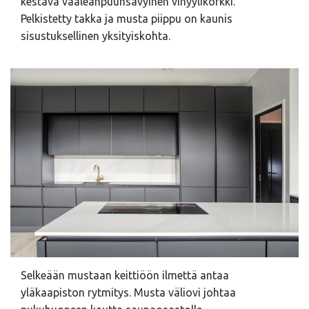
kestävä vaaleanpuunsävyinen vinyylikorkki.
Pelkistetty takka ja musta piippu on kaunis
sisustuksellinen yksityiskohta.
Selkeään mustaan keittiöön ilmettä antaa
yläkaapiston rytmitys. Musta väliovi johtaa