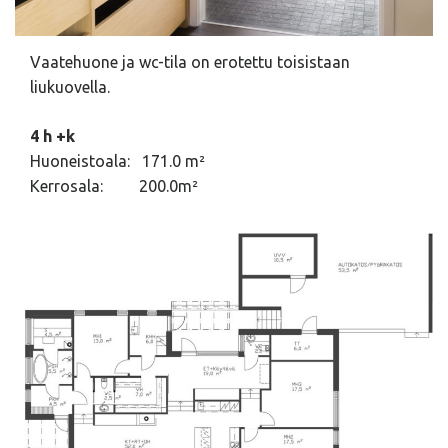
Vaatehuone ja wc-tila on erotettu toisistaan
liukuovella.
4 h +k
Huoneistoala: 171.0 m²
Kerrosala: 200.0m²