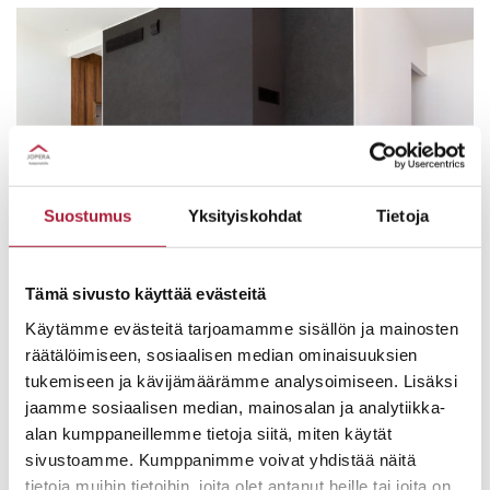
Suostumus
Yksityiskohdat
Tietoja
Tämä sivusto käyttää evästeitä
Käytämme evästeitä tarjoamamme sisällön ja mainosten
Olohuoneen musta takka ja sen taustaseinä luovat
räätälöimiseen, sosiaalisen median ominaisuuksien
muurimaisen tunnelman valoisaan tilaan. Tumma
tukemiseen ja kävijämäärämme analysoimiseen. Lisäksi
paneeliseinä johdattaa saunaosastolle.
jaamme sosiaalisen median, mainosalan ja analytiikka-
alan kumppaneillemme tietoja siitä, miten käytät
sivustoamme. Kumppanimme voivat yhdistää näitä
tietoja muihin tietoihin, joita olet antanut heille tai joita on