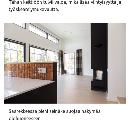
Tähän keittiöön tulvii valoa, mikä lisää viihtyisyyttä ja
työskentelymukavuutta.
Saarekkeessa pieni seinäke suojaa näkymää
olohuoneeseen.