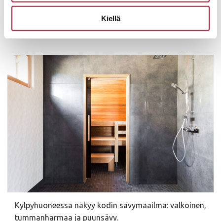
Kiellä
Pukuhuoneen tummat paneeliseinät luovat aitoa
suomalaista saunatunnelmaa.
Kylpyhuoneessa näkyy kodin sävymaailma: valkoinen,
tummanharmaa ja puunsävy.