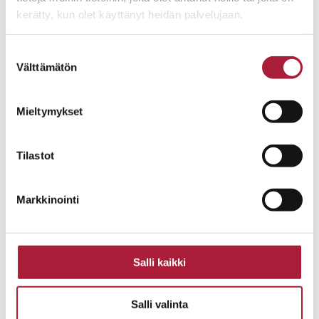
kerätty, kun olet käyttänyt heidän palvelujaan.
Suostumuksen
Välttämätön
valinta
Mieltymykset
Tilastot
Markkinointi
Salli kaikki
Salli valinta