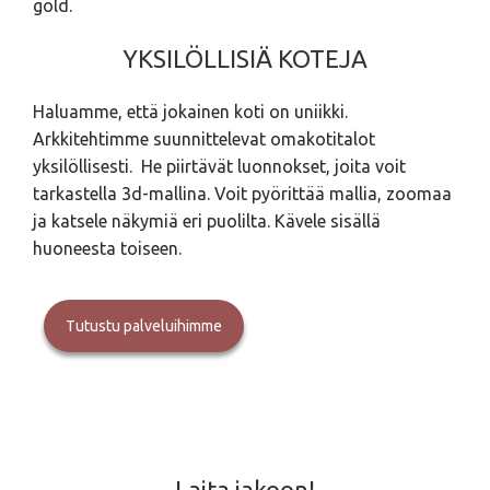
gold.
YKSILÖLLISIÄ KOTEJA
Haluamme, että jokainen koti on uniikki.
Arkkitehtimme suunnittelevat omakotitalot
yksilöllisesti. He piirtävät luonnokset, joita voit
tarkastella 3d-mallina. Voit pyörittää mallia, zoomaa
ja katsele näkymiä eri puolilta. Kävele sisällä
huoneesta toiseen.
Tutustu palveluihimme
Laita jakoon!