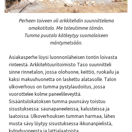
Perheen toiveen oli arkkitehdin suunnittelema
omakotitalo. Me toteutimme tämän.
Tumma puutalo kätkeytyy suomalaiseen
mäntymetsään.
Asiakasperhe löysi luonnonläheisen tontin loivasta
rinteestä. Arkkitehtuuritoimisto Taso suunnitteli
sinne rinnetalon, jossa olohuone, keittiö, ruokailu ja
kaksi makuuhuonetta on laskettu alatasolle. Talon
ulkoverhous on tumma pystylaudoitus, jossa
vuorottelee kolme paneelileveyttä.
Sisääntulokatoksen tumma puunsävy toistuu
sisustuksessa: saunapaneeleissa, kalusteissa ja
laatoissa. Ulkoverhouksen tumman harmaa, lähes
musta sävy löytyy sisustuksessa ikkunanpielistä,
kylpyhuoneesta ja lattialaatoista.