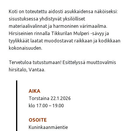
Koti on toteutettu aidosti asukkaidensa näköiseksi:
sisustuksessa yhdistyvät yksilölliset
materiaalivalinnat ja harmoninen värimaailma.
Hirsiseinien rinnalla Tikkurilan Mulperi -sävyy ja
tyylikkäät laatat muodostavat raikkaan ja kodikkaan
kokonaisuuden.
Tervetuloa tutustumaan! Esittelyssä muuttovalmis
hirsitalo, Vantaa.
Muuttovalmis omakotitalo Espoo
AIKA
Torstaina 22.1.2026
klo 17.00 – 19.00
OSOITE
Kuninkaanmäentie