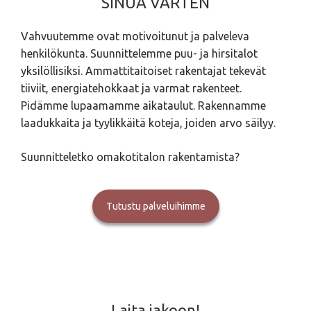
SINUA VARTEN
Vahvuutemme ovat motivoitunut ja palveleva
henkilökunta. Suunnittelemme puu- ja hirsitalot
yksilöllisiksi. Ammattitaitoiset rakentajat tekevät
tiiviit, energiatehokkaat ja varmat rakenteet.
Pidämme lupaamamme aikataulut. Rakennamme
laadukkaita ja tyylikkäitä koteja, joiden arvo säilyy.
Suunnitteletko omakotitalon rakentamista?
Tutustu palveluihimme
Laita jakoon!