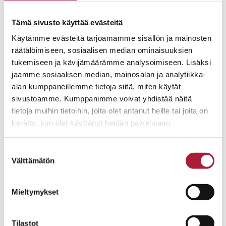
139.0m²
167.0m²
Tämä sivusto käyttää evästeitä
Käytämme evästeitä tarjoamamme sisällön ja mainosten
räätälöimiseen, sosiaalisen median ominaisuuksien
tukemiseen ja kävijämäärämme analysoimiseen. Lisäksi
jaamme sosiaalisen median, mainosalan ja analytiikka-
alan kumppaneillemme tietoja siitä, miten käytät
sivustoamme. Kumppanimme voivat yhdistää näitä
tietoja muihin tietoihin, joita olet antanut heille tai joita on
kerätty, kun olet käyttänyt heidän palvelujaan.
Suostumuksen
Välttämätön
valinta
Mieltymykset
Tilastot