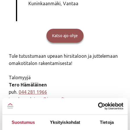
Kuninkaanmäki, Vantaa
Katso ajo-ohje
Tule tutustumaan upeaan hirsitaloon ja juttelemaan
omakotitalon rakentamisesta!
Talomyyjä
Tero Hämäläinen
puh.
044 281 1966
tero.hamalainen@jopera.fi
Suostumus
Yksityiskohdat
Tietoja
5h+k