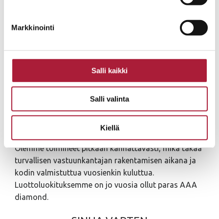
Markkinointi
JOPERA
Salli kaikki
Se on v. 1993 perustettu perheyritys. Rakennamme
Salli valinta
laadukkaat ja yksilölliset kodit käytännölliseen
arkeen ja iloiseen juhlaan pääkaupunkiseudulla,
Pirkanmaalla ja Oulun seudulla.
Kiellä
Olemme toimineet pitkään kannattavasti, mikä takaa
turvallisen vastuunkantajan rakentamisen aikana ja
kodin valmistuttua vuosienkin kuluttua.
Luottoluokituksemme on jo vuosia ollut paras AAA
diamond.