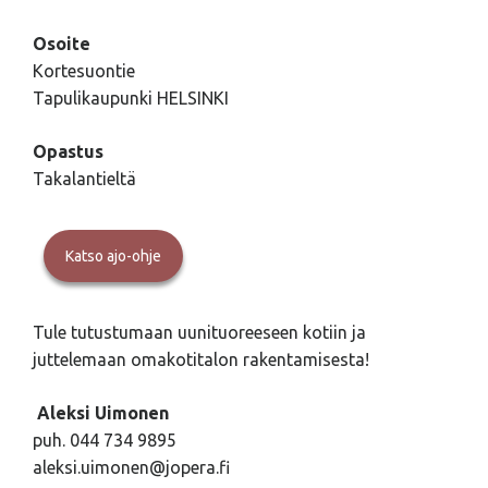
Osoite
Kortesuontie
Tapulikaupunki HELSINKI
Opastus
Takalantieltä
Katso ajo-ohje
Tule tutustumaan uunituoreeseen kotiin ja
juttelemaan omakotitalon rakentamisesta!
Aleksi Uimonen
puh. 044 734 9895
aleksi.uimonen@jopera.fi