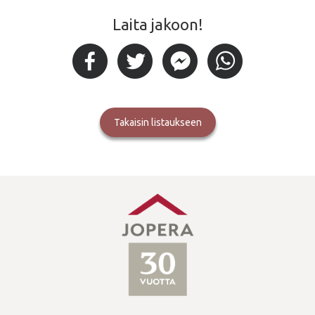
Laita jakoon!
takaisin listaukseen