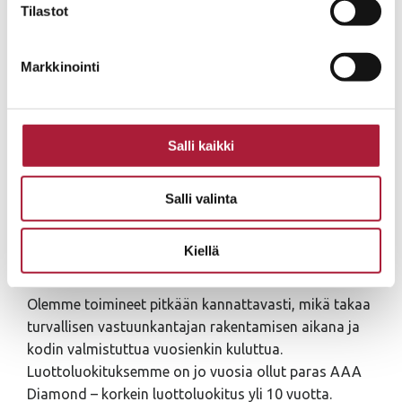
Tilastot
Markkinointi
MUUTTOVALMIIT OMAKOTITALOT –
Salli kaikki
JOPERA
Se on v. 1993 perustettu perheyritys. Rakennamme
Salli valinta
laadukkaat ja yksilölliset kodit käytännölliseen
arkeen ja iloiseen juhlaan pääkaupunkiseudulla,
Kiellä
Pirkanmaalla ja Oulun seudulla.
Olemme toimineet pitkään kannattavasti, mikä takaa
turvallisen vastuunkantajan rakentamisen aikana ja
kodin valmistuttua vuosienkin kuluttua.
Luottoluokituksemme on jo vuosia ollut paras AAA
Diamond – korkein luottoluokitus yli 10 vuotta.